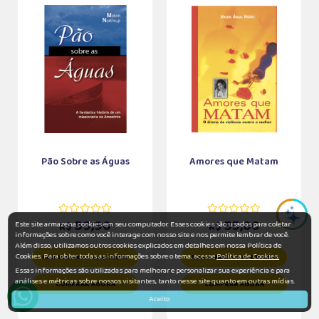
Pão Sobre as Águas
Amores que Matam
59,90
55,00
Este site armazena cookies em seu computador. Esses cookies são usados para coletar
R$
R$
informações sobre como você interage com nosso site e nos permite lembrar de você.
Além disso, utilizamos outros cookies explicados em detalhes em nossa Política de
Cookies. Para obter todas as informações sobre o tema, acesse
Política de Cookies.
ADICIONAR AO CARRINHO
ADICIONAR AO CARRINHO
Essas informações são utilizadas para melhorar e personalizar sua experiência e para
análises e métricas sobre nossos visitantes, tanto nesse site quanto em outras mídias.
COMPRAR AGORA
COMPRAR AGORA
Aceito