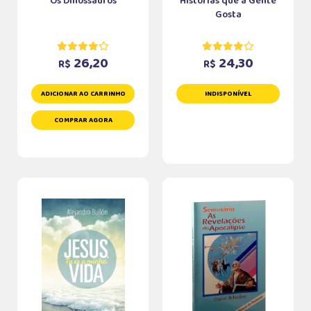
Os Dinossauros
Histórias que a Gente
Gosta
26,20
24,30
R$
R$
ADICIONAR AO CARRINHO
INDISPONÍVEL
COMPRAR AGORA