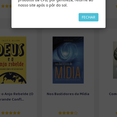
nosso site após o pôr do sol.
FECHAR
 o Anjo Rebelde (O
Nos Bastidores da Mídia
Como
rande Confl...