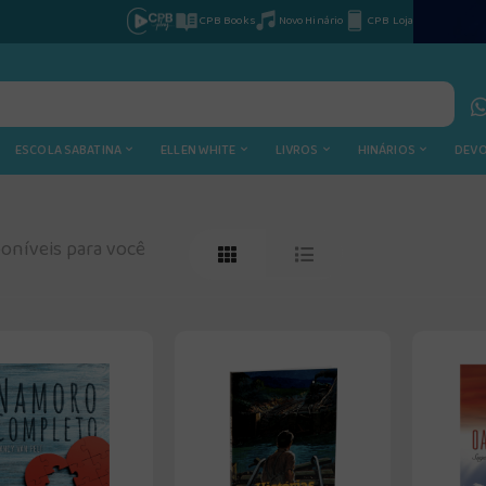
CPB Books
Novo Hinário
CPB Loja
ESCOLA SABATINA
ELLEN WHITE
LIVROS
HINÁRIOS
DEV
oníveis para você