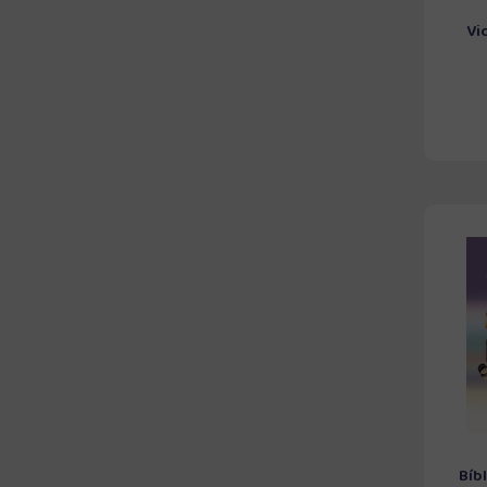
Vi
Bíb