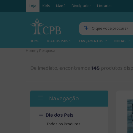
Loja
Kids
Maná
Divulgador
Livrarias
HOME
DIA DOS PAIS
LANÇAMENTOS
BÍBLIAS
Home
/
Pesquisa
De imediato, encontramos
145
produtos disp
Navegação
Dia dos Pais
Todos os Produtos