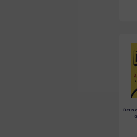
Deus e
G