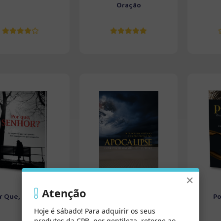
Oração
×
Atenção
r Que, Senhor?
O Terceiro Milênio
Po
Hoje é sábado! Para adquirir os seus
produtos da CPB, por gentileza, retorne ao