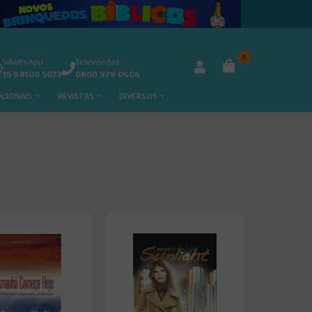
0
WhatsApp
Televendas
15 98100 5073
0800 979 0606
OCIONAIS
REVISTAS
DIVERSOS