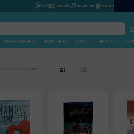
CPB Books
Novo Hinário
CPB Loja
ESCOLA SABATINA
ELLEN WHITE
LIVROS
HINÁRIOS
DEV
oníveis para você