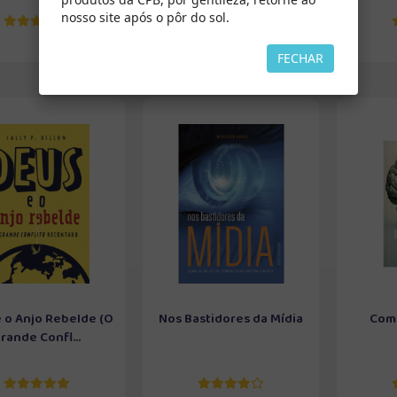
nosso site após o pôr do sol.
FECHAR
 o Anjo Rebelde (O
Nos Bastidores da Mídia
Como
rande Confl...