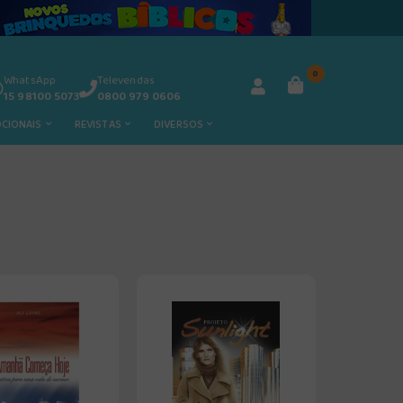
0
WhatsApp
Televendas
15 98100 5073
0800 979 0606
OCIONAIS
REVISTAS
DIVERSOS