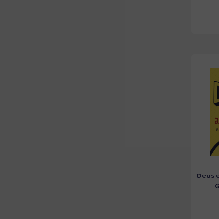
Deus e
G