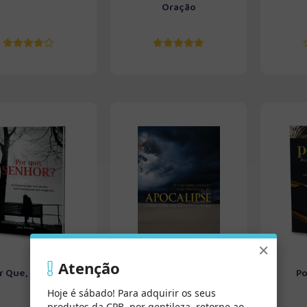
Oração
×
Atenção
r Que, Senhor?
O Terceiro Milênio
Po
Hoje é sábado! Para adquirir os seus
produtos da CPB, por gentileza, retorne ao