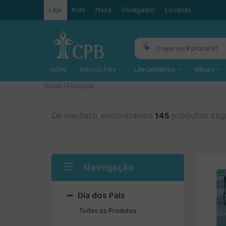
Loja
Kids
Maná
Divulgador
Livrarias
HOME
DIA DOS PAIS
LANÇAMENTOS
BÍBLIAS
Home
/
Pesquisa
De imediato, encontramos
145
produtos disp
Navegação
Dia dos Pais
Todos os Produtos