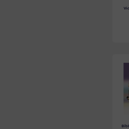
Vi
Bíb