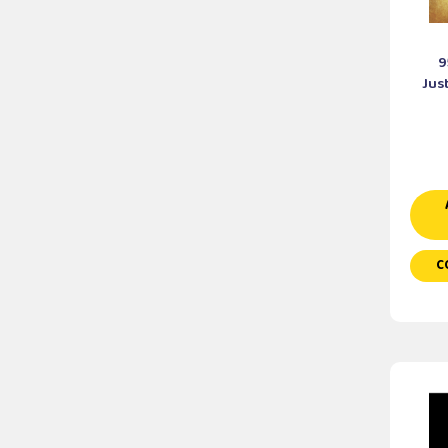
9
Jus
C