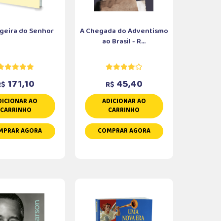
geira do Senhor
A Chegada do Adventismo
ao Brasil - R...
171,10
45,40
R$
R$
DICIONAR AO
ADICIONAR AO
CARRINHO
CARRINHO
MPRAR AGORA
COMPRAR AGORA