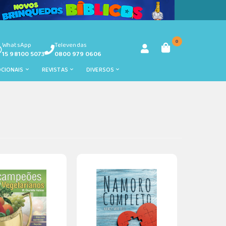
0
WhatsApp
Televendas
15 98100 5073
0800 979 0606
OCIONAIS
REVISTAS
DIVERSOS