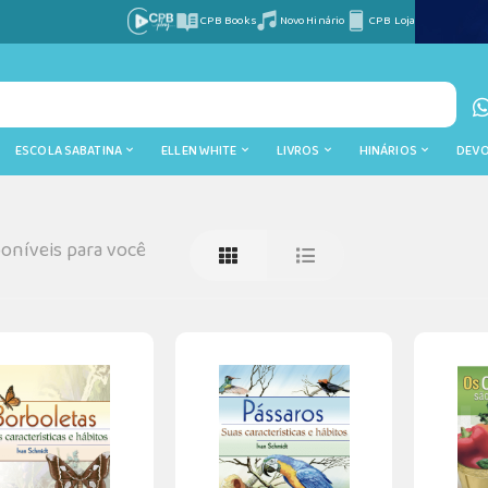
CPB Books
Novo Hinário
CPB Loja
ESCOLA SABATINA
ELLEN WHITE
LIVROS
HINÁRIOS
DEV
oníveis para você