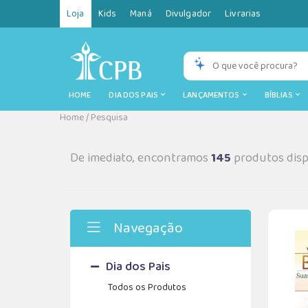
Loja
Kids
Maná
Divulgador
Livrarias
HOME
DIA DOS PAIS
LANÇAMENTOS
BÍBLIAS
Home
/
Pesquisa
De imediato, encontramos
145
produtos disp
Navegação
Dia dos Pais
Todos os Produtos