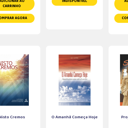
ADICIONAR AO
INDISPONÍVEL
A
CARRINHO
OMPRAR AGORA
CO
Nisto Cremos
O Amanhã Começa Hoje
Pro