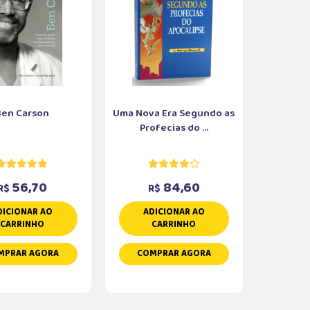
Ben Carson
Uma Nova Era Segundo as
Profecias do ...
56,70
84,60
R$
R$
DICIONAR AO
ADICIONAR AO
CARRINHO
CARRINHO
MPRAR AGORA
COMPRAR AGORA