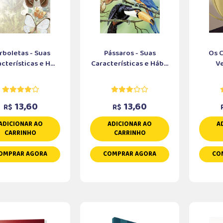
rboletas - Suas
Pássaros - Suas
Os 
cterísticas e H...
Características e Háb...
V
13,60
13,60
R$
R$
ADICIONAR AO
ADICIONAR AO
A
CARRINHO
CARRINHO
OMPRAR AGORA
COMPRAR AGORA
CO