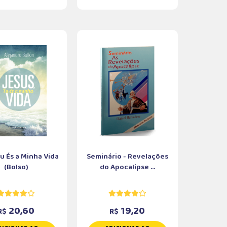
Tu És a Minha Vida
Seminário - Revelações
(Bolso)
do Apocalipse ...
20,60
19,20
R$
R$