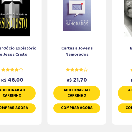
erdócio Expiatório
Cartas a Jovens
e Jesus Cristo
Namorados
46,00
21,70
R$
R$
ADICIONAR AO
ADICIONAR AO
A
CARRINHO
CARRINHO
OMPRAR AGORA
COMPRAR AGORA
CO