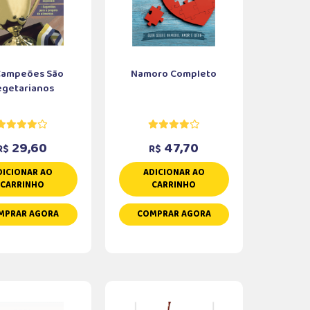
Campeões São
Namoro Completo
egetarianos
29,60
47,70
R$
R$
DICIONAR AO
ADICIONAR AO
CARRINHO
CARRINHO
MPRAR AGORA
COMPRAR AGORA