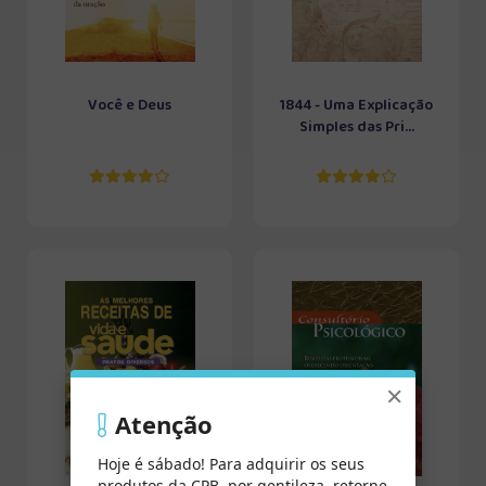
Você e Deus
1844 - Uma Explicação
Simples das Pri...
×
Atenção
Hoje é sábado! Para adquirir os seus
produtos da CPB, por gentileza, retorne