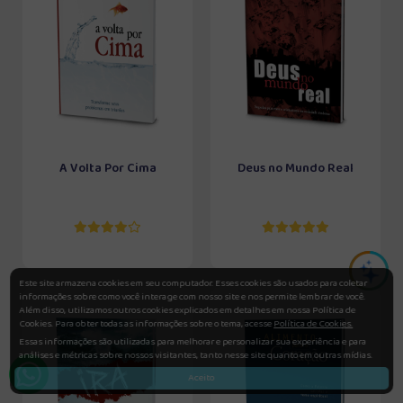
A Volta Por Cima
Deus no Mundo Real
Este site armazena cookies em seu computador. Esses cookies são usados para coletar
informações sobre como você interage com nosso site e nos permite lembrar de você.
Além disso, utilizamos outros cookies explicados em detalhes em nossa Política de
Cookies. Para obter todas as informações sobre o tema, acesse
Política de Cookies.
Essas informações são utilizadas para melhorar e personalizar sua experiência e para
análises e métricas sobre nossos visitantes, tanto nesse site quanto em outras mídias.
Aceito