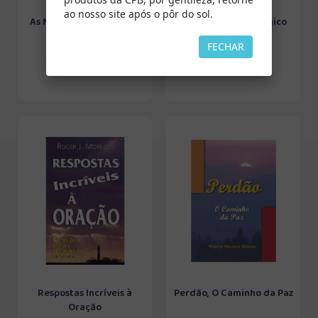
ao nosso site após o pôr do sol.
As Melhores Receitas de
Consultório Psicológico
Vida e Saúde ...
FECHAR
Respostas Incríveis à
Perdão, O Caminho da Paz
Oração