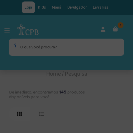
Loja
Kids
Maná
Divulgador
Livrarias
0
Home
/
Pesquisa
De imediato, encontramos
145
produtos
disponíveis para você