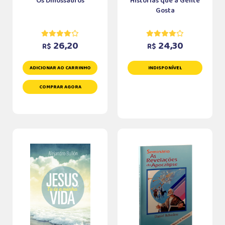
Os Dinossauros
Histórias que a Gente
Gosta
26,20
24,30
R$
R$
ADICIONAR AO CARRINHO
INDISPONÍVEL
COMPRAR AGORA