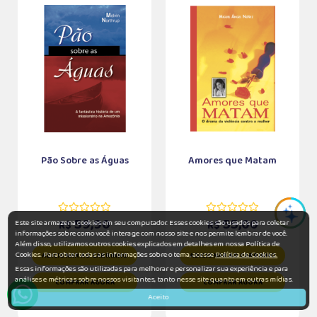
Pão Sobre as Águas
Amores que Matam
59,90
55,00
Este site armazena cookies em seu computador. Esses cookies são usados para coletar
R$
R$
informações sobre como você interage com nosso site e nos permite lembrar de você.
Além disso, utilizamos outros cookies explicados em detalhes em nossa Política de
Cookies. Para obter todas as informações sobre o tema, acesse
Política de Cookies.
ADICIONAR AO CARRINHO
ADICIONAR AO CARRINHO
Essas informações são utilizadas para melhorar e personalizar sua experiência e para
análises e métricas sobre nossos visitantes, tanto nesse site quanto em outras mídias.
COMPRAR AGORA
COMPRAR AGORA
Aceito