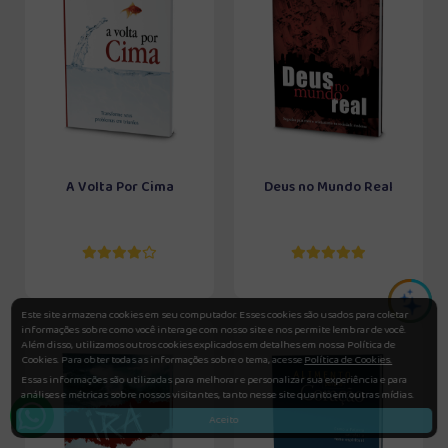
A Volta Por Cima
Deus no Mundo Real
Este site armazena cookies em seu computador. Esses cookies são usados para coletar
informações sobre como você interage com nosso site e nos permite lembrar de você.
Além disso, utilizamos outros cookies explicados em detalhes em nossa Política de
Cookies. Para obter todas as informações sobre o tema, acesse
Política de Cookies.
Essas informações são utilizadas para melhorar e personalizar sua experiência e para
análises e métricas sobre nossos visitantes, tanto nesse site quanto em outras mídias.
Aceito