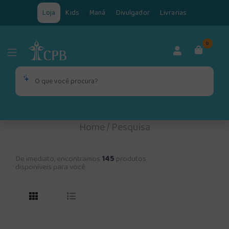
Loja
Kids
Maná
Divulgador
Livrarias
0
Home
/
Pesquisa
De imediato, encontramos
145
produtos
disponíveis para você