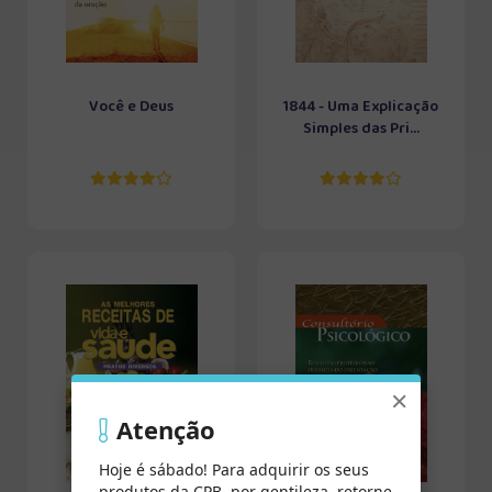
Você e Deus
1844 - Uma Explicação
Simples das Pri...
×
Atenção
Hoje é sábado! Para adquirir os seus
produtos da CPB, por gentileza, retorne