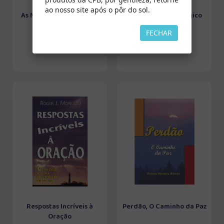
ao nosso site após o pôr do sol.
As Melhores Receitas de
Consultório Psicológico
Vida e Saúde ...
FECHAR
Respostas Incríveis à
Perdão, O Caminho da Paz
Oração