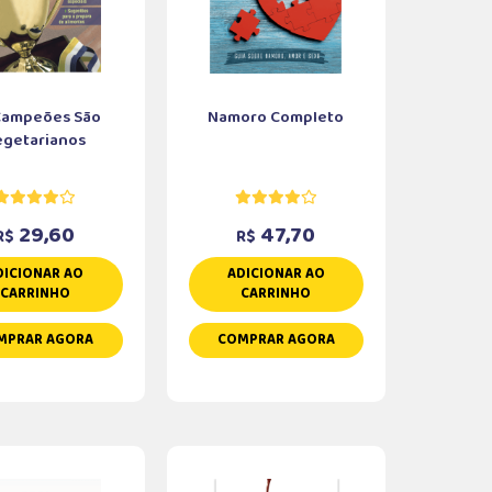
Campeões São
Namoro Completo
egetarianos
29,60
47,70
R$
R$
DICIONAR AO
ADICIONAR AO
CARRINHO
CARRINHO
MPRAR AGORA
COMPRAR AGORA