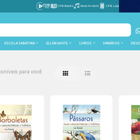
CPB Books
Novo Hinário
CPB Loja
ESCOLA SABATINA
ELLEN WHITE
LIVROS
HINÁRIOS
DEV
oníveis para você