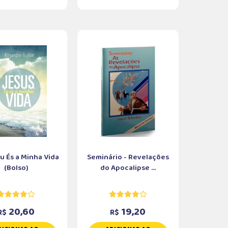
Tu És a Minha Vida
Seminário - Revelações
(Bolso)
do Apocalipse ...
20,60
19,20
R$
R$