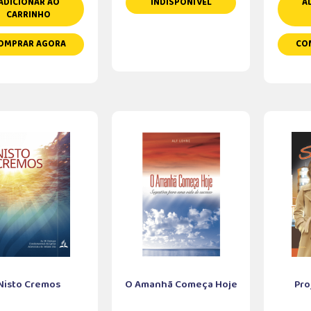
ADICIONAR AO
INDISPONÍVEL
A
CARRINHO
OMPRAR AGORA
CO
Nisto Cremos
O Amanhã Começa Hoje
Pro