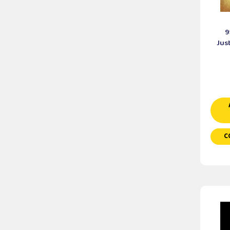
9
Jus
C