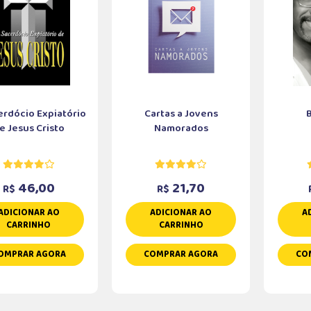
erdócio Expiatório
Cartas a Jovens
e Jesus Cristo
Namorados
46,00
21,70
R$
R$
ADICIONAR AO
ADICIONAR AO
A
CARRINHO
CARRINHO
OMPRAR AGORA
COMPRAR AGORA
CO