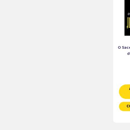
O Sac
d
C