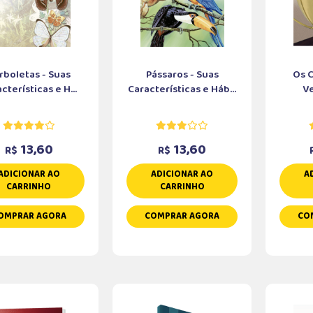
rboletas - Suas
Pássaros - Suas
Os 
cterísticas e H...
Características e Háb...
V
13,60
13,60
R$
R$
ADICIONAR AO
ADICIONAR AO
A
CARRINHO
CARRINHO
OMPRAR AGORA
COMPRAR AGORA
CO