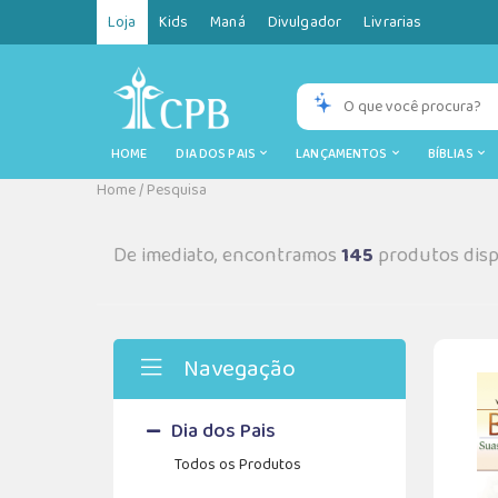
Loja
Kids
Maná
Divulgador
Livrarias
HOME
DIA DOS PAIS
LANÇAMENTOS
BÍBLIAS
Home
/
Pesquisa
De imediato, encontramos
145
produtos disp
Navegação
Dia dos Pais
Todos os Produtos