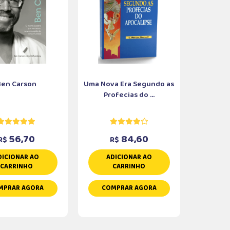
Ben Carson
Uma Nova Era Segundo as
Profecias do ...
56,70
84,60
R$
R$
DICIONAR AO
ADICIONAR AO
CARRINHO
CARRINHO
MPRAR AGORA
COMPRAR AGORA