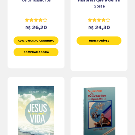
Os Dinossauros
Histórias que a Gente
Gosta
26,20
24,30
R$
R$
ADICIONAR AO CARRINHO
INDISPONÍVEL
COMPRAR AGORA