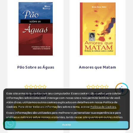
Pão Sobre as Águas
Amores que Matam
59,90
55,00
Este site armazena cookies em seu computador. Esses cookies são usados para coletar
R$
R$
informações sobre como você interage com nosso site e nos permite lembrar de você.
Além disso, utilizamos outros cookies explicados em detalhes em nossa Política de
Cookies. Para obter todas as informações sobre o tema, acesse
Política de Cookies.
ADICIONAR AO CARRINHO
ADICIONAR AO CARRINHO
Essas informações são utilizadas para melhorar e personalizar sua experiência e para
análises e métricas sobre nossos visitantes, tanto nesse site quanto em outras mídias.
COMPRAR AGORA
COMPRAR AGORA
Aceito