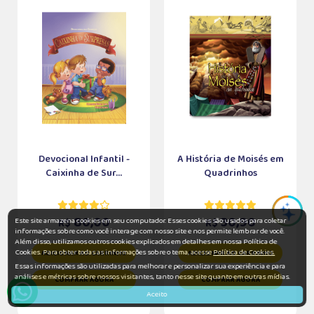
Devocional Infantil -
A História de Moisés em
Caixinha de Sur...
Quadrinhos
80,00
30,90
Este site armazena cookies em seu computador. Esses cookies são usados para coletar
R$
R$
informações sobre como você interage com nosso site e nos permite lembrar de você.
Além disso, utilizamos outros cookies explicados em detalhes em nossa Política de
Cookies. Para obter todas as informações sobre o tema, acesse
Política de Cookies.
ADICIONAR AO CARRINHO
ADICIONAR AO CARRINHO
Essas informações são utilizadas para melhorar e personalizar sua experiência e para
análises e métricas sobre nossos visitantes, tanto nesse site quanto em outras mídias.
COMPRAR AGORA
COMPRAR AGORA
Aceito