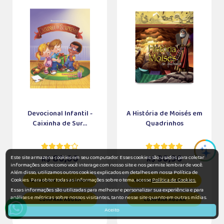
Devocional Infantil -
A História de Moisés em
Caixinha de Sur...
Quadrinhos
80,00
30,90
Este site armazena cookies em seu computador. Esses cookies são usados para coletar
R$
R$
informações sobre como você interage com nosso site e nos permite lembrar de você.
Além disso, utilizamos outros cookies explicados em detalhes em nossa Política de
Cookies. Para obter todas as informações sobre o tema, acesse
Política de Cookies.
ADICIONAR AO CARRINHO
ADICIONAR AO CARRINHO
Essas informações são utilizadas para melhorar e personalizar sua experiência e para
análises e métricas sobre nossos visitantes, tanto nesse site quanto em outras mídias.
COMPRAR AGORA
COMPRAR AGORA
Aceito