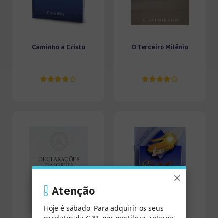
Caminho a Cristo
O Terceiro Milênio
×
Atenção
Hoje é sábado! Para adquirir os seus
produtos da CPB, por gentileza, retorne