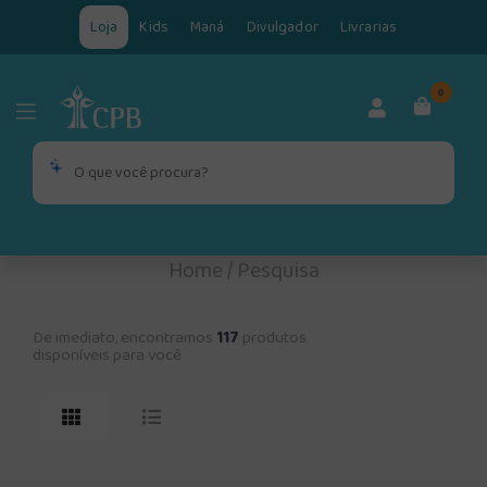
Loja
Kids
Maná
Divulgador
Livrarias
0
Home
/
Pesquisa
De imediato, encontramos
117
produtos
disponíveis para você