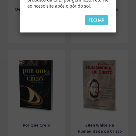
ao nosso site após o pôr do sol.
Declarações da Igreja
O ABC da Salvação
Pessoal
FECHAR
Por Que Creio
Ellen White e a
Humanidade de Cristo