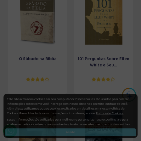
O Sábado na Bíblia
101 Perguntas Sobre Ellen
White e Seu...
Este site armazena cookies em seu computador. Esses cookies são usados para coletar
informações sobre como você interage com nosso site e nos permite lembrar de você.
Além disso, utilizamos outros cookies explicados em detalhes em nossa Política de
Cookies. Para obter todas as informações sobre o tema, acesse
Política de Cookies.
Essas informações são utilizadas para melhorar e personalizar sua experiência e para
análises e métricas sobre nossos visitantes, tanto nesse site quanto em outras mídias.
Aceito