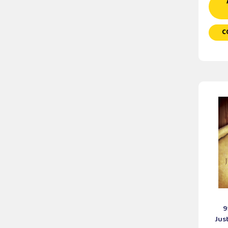
C
9
Jus