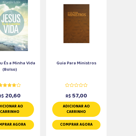
Tu És a Minha Vida
Guia Para Ministros
(Bolso)
20,60
57,00
R$
R$
DICIONAR AO
ADICIONAR AO
CARRINHO
CARRINHO
MPRAR AGORA
COMPRAR AGORA