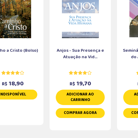
o a Cristo (Bolso)
Anjos - Sua Presença e
Seminá
Atuação na Vid...
do 
18,90
19,70
R$
R$
INDISPONÍVEL
ADICIONAR AO
A
CARRINHO
COMPRAR AGORA
CO