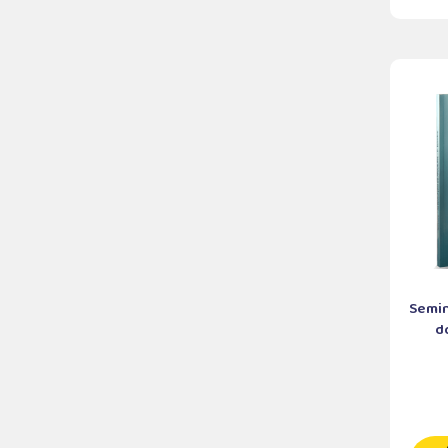
Semin
do