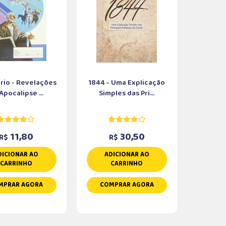
rio - Revelações
1844 - Uma Explicação
Apocalipse ...
Simples das Pri...
11,80
30,50
R$
R$
DICIONAR AO
ADICIONAR AO
CARRINHO
CARRINHO
MPRAR AGORA
COMPRAR AGORA