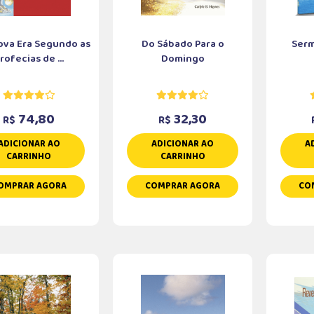
va Era Segundo as
Do Sábado Para o
Serm
rofecias de ...
Domingo
74,80
32,30
R$
R$
ADICIONAR AO
ADICIONAR AO
A
CARRINHO
CARRINHO
OMPRAR AGORA
COMPRAR AGORA
CO