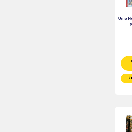
Uma No
P
C