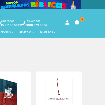
0
WhatsApp
Televendas
15 98100 5073
0800 979 0606
OCIONAIS
REVISTAS
DIVERSOS