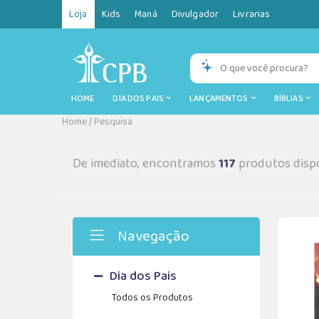
Loja
Kids
Maná
Divulgador
Livrarias
HOME
DIA DOS PAIS
LANÇAMENTOS
BÍBLIAS
Home
/
Pesquisa
De imediato, encontramos
117
produtos dispo
Navegação
Dia dos Pais
Todos os Produtos