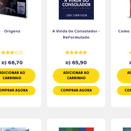
Origens
A Vinda do Consolador -
Como J
Reformulado
66,70
65,90
R$
R$
ADICIONAR AO
ADICIONAR AO
A
CARRINHO
CARRINHO
OMPRAR AGORA
COMPRAR AGORA
CO