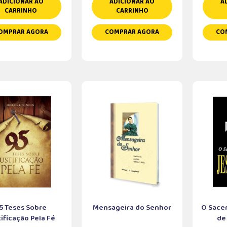
ADICIONAR AO
ADICIONAR AO
A
CARRINHO
CARRINHO
OMPRAR AGORA
COMPRAR AGORA
CO
5 Teses Sobre
Mensageira do Senhor
O Sacer
tificação Pela Fé
de