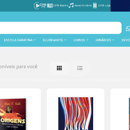
CPB Books
Novo Hinário
CPB Loja
ESCOLA SABATINA
ELLEN WHITE
LIVROS
HINÁRIOS
DEV
níveis para você