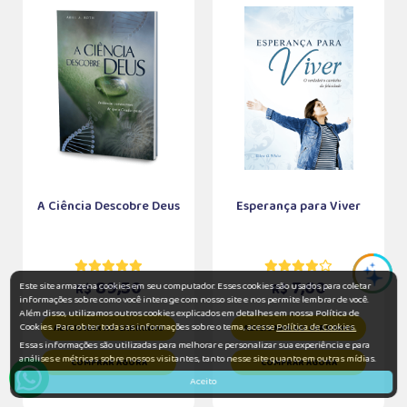
A Ciência Descobre Deus
Esperança para Viver
89,50
7,60
Este site armazena cookies em seu computador. Esses cookies são usados para coletar
R$
R$
informações sobre como você interage com nosso site e nos permite lembrar de você.
Além disso, utilizamos outros cookies explicados em detalhes em nossa Política de
Cookies. Para obter todas as informações sobre o tema, acesse
Política de Cookies.
ADICIONAR AO CARRINHO
ADICIONAR AO CARRINHO
Essas informações são utilizadas para melhorar e personalizar sua experiência e para
análises e métricas sobre nossos visitantes, tanto nesse site quanto em outras mídias.
COMPRAR AGORA
COMPRAR AGORA
Aceito