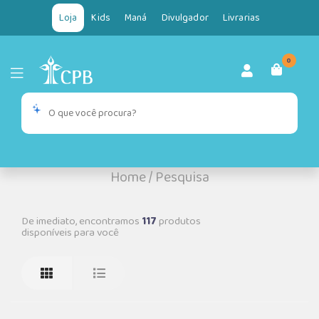
Loja
Kids
Maná
Divulgador
Livrarias
0
Home
/
Pesquisa
De imediato, encontramos
117
produtos
disponíveis para você