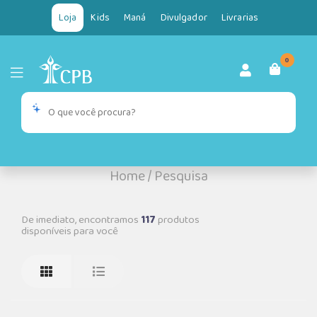
Loja
Kids
Maná
Divulgador
Livrarias
0
Home
/
Pesquisa
De imediato, encontramos
117
produtos
disponíveis para você