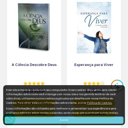
A Ciência Descobre Deus
Esperança para Viver
89,50
7,60
Este site armazena cookies em seu computador. Esses cookies são usados para coletar
R$
R$
informações sobre como você interage com nosso site e nos permite lembrar de você.
Além disso, utilizamos outros cookies explicados em detalhes em nossa Política de
Cookies. Para obter todas as informações sobre o tema, acesse
Política de Cookies.
ADICIONAR AO CARRINHO
ADICIONAR AO CARRINHO
Essas informações são utilizadas para melhorar e personalizar sua experiência e para
análises e métricas sobre nossos visitantes, tanto nesse site quanto em outras mídias.
COMPRAR AGORA
COMPRAR AGORA
Aceito