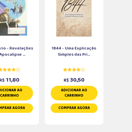
rio - Revelações
1844 - Uma Explicação
Apocalipse ...
Simples das Pri...
11,80
30,50
R$
R$
DICIONAR AO
ADICIONAR AO
CARRINHO
CARRINHO
MPRAR AGORA
COMPRAR AGORA