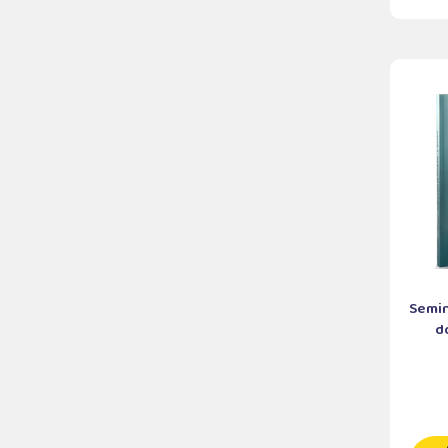
Semin
do