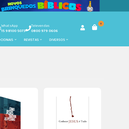
0
WhatsApp
Televendas
15 98100 5073
0800 979 0606
OCIONAIS
REVISTAS
DIVERSOS