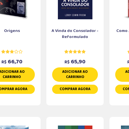
Origens
A Vinda do Consolador -
Como J
Reformulado
66,70
65,90
R$
R$
ADICIONAR AO
ADICIONAR AO
A
CARRINHO
CARRINHO
OMPRAR AGORA
COMPRAR AGORA
CO