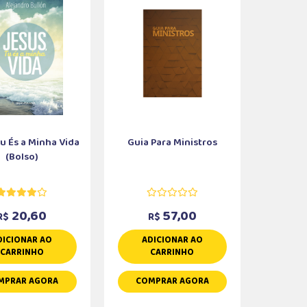
Tu És a Minha Vida
Guia Para Ministros
(Bolso)
20,60
57,00
R$
R$
DICIONAR AO
ADICIONAR AO
CARRINHO
CARRINHO
MPRAR AGORA
COMPRAR AGORA