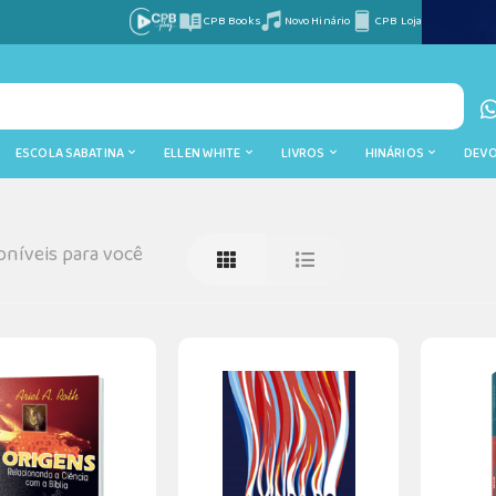
CPB Books
Novo Hinário
CPB Loja
ESCOLA SABATINA
ELLEN WHITE
LIVROS
HINÁRIOS
DEV
níveis para você