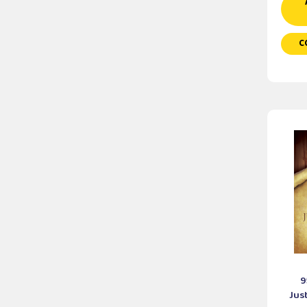
C
9
Jus