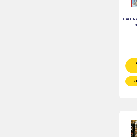
Uma No
P
C