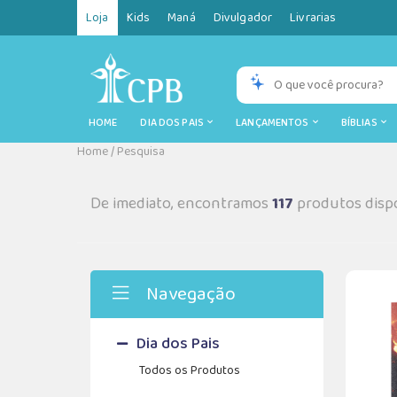
Loja
Kids
Maná
Divulgador
Livrarias
HOME
DIA DOS PAIS
LANÇAMENTOS
BÍBLIAS
Home
/
Pesquisa
De imediato, encontramos
117
produtos dispo
Navegação
Dia dos Pais
Todos os Produtos