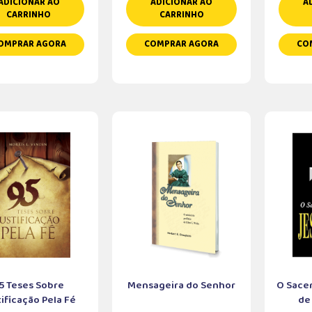
ADICIONAR AO
ADICIONAR AO
A
CARRINHO
CARRINHO
OMPRAR AGORA
COMPRAR AGORA
CO
5 Teses Sobre
Mensageira do Senhor
O Sacer
tificação Pela Fé
de