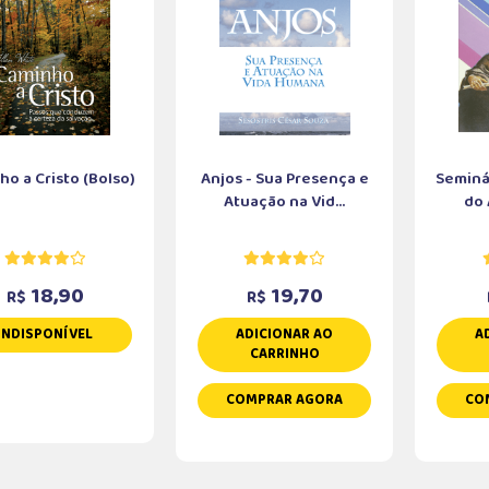
o a Cristo (Bolso)
Anjos - Sua Presença e
Seminá
Atuação na Vid...
do 
18,90
19,70
R$
R$
INDISPONÍVEL
ADICIONAR AO
A
CARRINHO
COMPRAR AGORA
CO