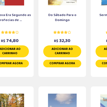
va Era Segundo as
Do Sábado Para o
Serm
rofecias de ...
Domingo
74,80
32,30
R$
R$
ADICIONAR AO
ADICIONAR AO
A
CARRINHO
CARRINHO
OMPRAR AGORA
COMPRAR AGORA
CO