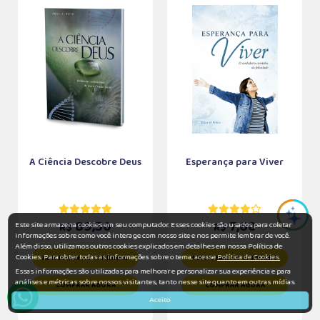
A Ciência Descobre Deus
Esperança para Viver
89,50
7,60
Este site armazena cookies em seu computador. Esses cookies são usados para coletar
R$
R$
informações sobre como você interage com nosso site e nos permite lembrar de você.
Além disso, utilizamos outros cookies explicados em detalhes em nossa Política de
Cookies. Para obter todas as informações sobre o tema, acesse
Política de Cookies.
ADICIONAR AO CARRINHO
ADICIONAR AO CARRINHO
Essas informações são utilizadas para melhorar e personalizar sua experiência e para
análises e métricas sobre nossos visitantes, tanto nesse site quanto em outras mídias.
COMPRAR AGORA
COMPRAR AGORA
Aceito