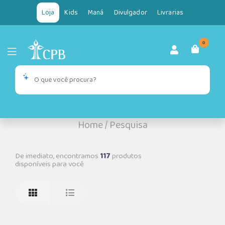
Loja
Kids
Maná
Divulgador
Livrarias
0
Home
/
Pesquisa
De imediato, encontramos
117
produtos
disponíveis para você