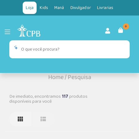
Loja
Kids
Maná
Divulgador
Livrarias
0
Home
/
Pesquisa
De imediato, encontramos
117
produtos
disponíveis para você