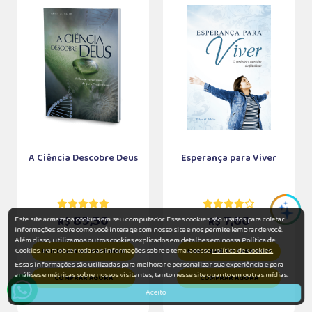
A Ciência Descobre Deus
Esperança para Viver
89,50
7,60
Este site armazena cookies em seu computador. Esses cookies são usados para coletar
R$
R$
informações sobre como você interage com nosso site e nos permite lembrar de você.
Além disso, utilizamos outros cookies explicados em detalhes em nossa Política de
Cookies. Para obter todas as informações sobre o tema, acesse
Política de Cookies.
ADICIONAR AO CARRINHO
ADICIONAR AO CARRINHO
Essas informações são utilizadas para melhorar e personalizar sua experiência e para
análises e métricas sobre nossos visitantes, tanto nesse site quanto em outras mídias.
COMPRAR AGORA
COMPRAR AGORA
Aceito