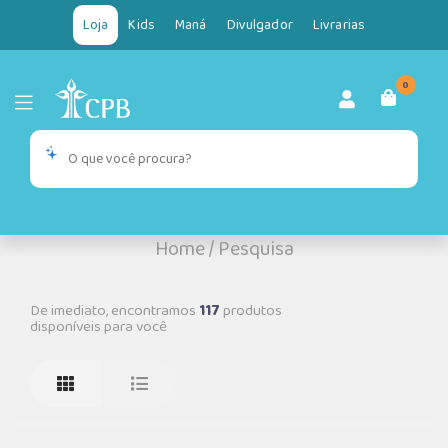
Loja
Kids
Maná
Divulgador
Livrarias
0
Home
/
Pesquisa
De imediato, encontramos
117
produtos
disponíveis para você