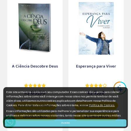
A Ciência Descobre Deus
Esperança para Viver
89,50
7,60
Este site armazena cookies em seu computador. Esses cookies são usados para coletar
R$
R$
informações sobre como você interage com nosso site e nos permite lembrar de você.
Além disso, utilizamos outros cookies explicados em detalhes em nossa Política de
Cookies. Para obter todas as informações sobre o tema, acesse
Política de Cookies.
ADICIONAR AO CARRINHO
ADICIONAR AO CARRINHO
Essas informações são utilizadas para melhorar e personalizar sua experiência e para
análises e métricas sobre nossos visitantes, tanto nesse site quanto em outras mídias.
COMPRAR AGORA
COMPRAR AGORA
Aceito