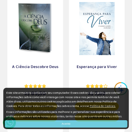
A Ciência Descobre Deus
Esperança para Viver
89,50
7,60
Este site armazena cookies em seu computador. Esses cookies são usados para coletar
R$
R$
informações sobre como você interage com nosso site e nos permite lembrar de você.
Além disso, utilizamos outros cookies explicados em detalhes em nossa Política de
Cookies. Para obter todas as informações sobre o tema, acesse
Política de Cookies.
ADICIONAR AO CARRINHO
ADICIONAR AO CARRINHO
Essas informações são utilizadas para melhorar e personalizar sua experiência e para
análises e métricas sobre nossos visitantes, tanto nesse site quanto em outras mídias.
COMPRAR AGORA
COMPRAR AGORA
Aceito