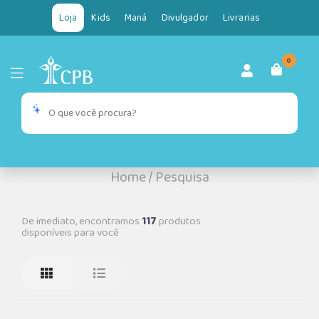
Loja
Kids
Maná
Divulgador
Livrarias
0
Home
/
Pesquisa
De imediato, encontramos
117
produtos
disponíveis para você