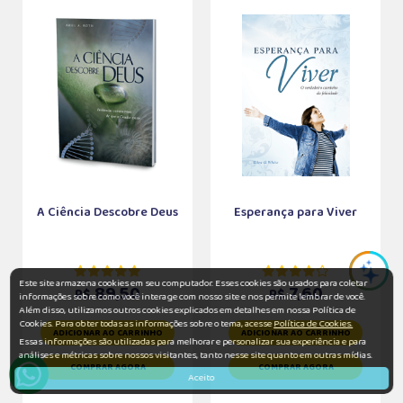
A Ciência Descobre Deus
Esperança para Viver
Este site armazena cookies em seu computador. Esses cookies são usados para coletar
89,50
7,60
R$
R$
informações sobre como você interage com nosso site e nos permite lembrar de você.
Além disso, utilizamos outros cookies explicados em detalhes em nossa Política de
Cookies. Para obter todas as informações sobre o tema, acesse
Política de Cookies.
ADICIONAR AO CARRINHO
ADICIONAR AO CARRINHO
Essas informações são utilizadas para melhorar e personalizar sua experiência e para
análises e métricas sobre nossos visitantes, tanto nesse site quanto em outras mídias.
COMPRAR AGORA
COMPRAR AGORA
Aceito