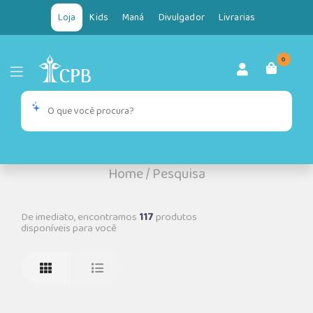
Loja
Kids
Maná
Divulgador
Livrarias
0
Home
/
Pesquisa
De imediato, encontramos
117
produtos
disponíveis para você