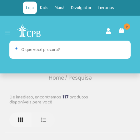
Loja
Kids
Maná
Divulgador
Livrarias
0
Home
/
Pesquisa
De imediato, encontramos
117
produtos
disponíveis para você