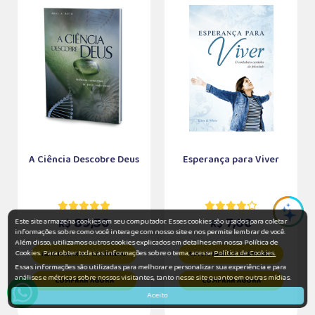
A Ciência Descobre Deus
Esperança para Viver
89,50
7,60
Este site armazena cookies em seu computador. Esses cookies são usados para coletar
R$
R$
informações sobre como você interage com nosso site e nos permite lembrar de você.
Além disso, utilizamos outros cookies explicados em detalhes em nossa Política de
Cookies. Para obter todas as informações sobre o tema, acesse
Política de Cookies.
ADICIONAR AO CARRINHO
ADICIONAR AO CARRINHO
Essas informações são utilizadas para melhorar e personalizar sua experiência e para
análises e métricas sobre nossos visitantes, tanto nesse site quanto em outras mídias.
COMPRAR AGORA
COMPRAR AGORA
Aceito