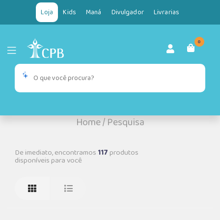
Loja
Kids
Maná
Divulgador
Livrarias
0
Home
/
Pesquisa
De imediato, encontramos
117
produtos
disponíveis para você