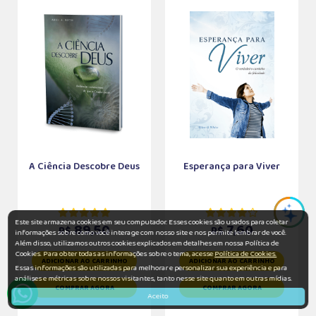
A Ciência Descobre Deus
Esperança para Viver
Este site armazena cookies em seu computador. Esses cookies são usados para coletar
89,50
7,60
R$
R$
informações sobre como você interage com nosso site e nos permite lembrar de você.
Além disso, utilizamos outros cookies explicados em detalhes em nossa Política de
Cookies. Para obter todas as informações sobre o tema, acesse
Política de Cookies.
ADICIONAR AO CARRINHO
ADICIONAR AO CARRINHO
Essas informações são utilizadas para melhorar e personalizar sua experiência e para
análises e métricas sobre nossos visitantes, tanto nesse site quanto em outras mídias.
COMPRAR AGORA
COMPRAR AGORA
Aceito