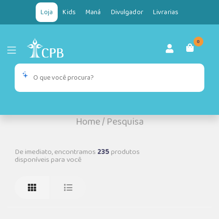
Loja
Kids
Maná
Divulgador
Livrarias
0
Home
/
Pesquisa
De imediato, encontramos
235
produtos
disponíveis para você