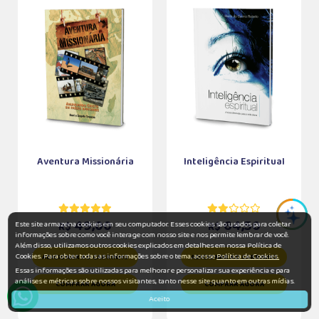
Aventura Missionária
Inteligência Espiritual
49,00
64,50
Este site armazena cookies em seu computador. Esses cookies são usados para coletar
R$
R$
informações sobre como você interage com nosso site e nos permite lembrar de você.
Além disso, utilizamos outros cookies explicados em detalhes em nossa Política de
Cookies. Para obter todas as informações sobre o tema, acesse
Política de Cookies.
ADICIONAR AO CARRINHO
ADICIONAR AO CARRINHO
Essas informações são utilizadas para melhorar e personalizar sua experiência e para
análises e métricas sobre nossos visitantes, tanto nesse site quanto em outras mídias.
COMPRAR AGORA
COMPRAR AGORA
Aceito