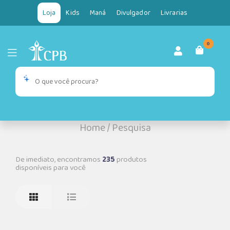
Loja
Kids
Maná
Divulgador
Livrarias
0
Home
/
Pesquisa
De imediato, encontramos
235
produtos
disponíveis para você