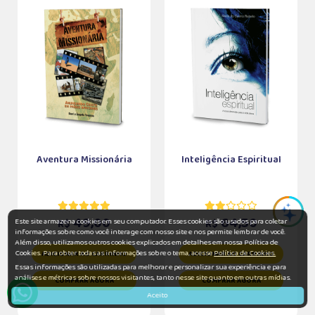
Aventura Missionária
Inteligência Espiritual
49,00
64,50
Este site armazena cookies em seu computador. Esses cookies são usados para coletar
R$
R$
informações sobre como você interage com nosso site e nos permite lembrar de você.
Além disso, utilizamos outros cookies explicados em detalhes em nossa Política de
Cookies. Para obter todas as informações sobre o tema, acesse
Política de Cookies.
ADICIONAR AO CARRINHO
ADICIONAR AO CARRINHO
Essas informações são utilizadas para melhorar e personalizar sua experiência e para
análises e métricas sobre nossos visitantes, tanto nesse site quanto em outras mídias.
COMPRAR AGORA
COMPRAR AGORA
Aceito