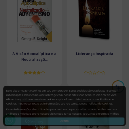
A Visão Apocalíptica e a
Liderança Inspirada
Neutralizaçã...
Este site armazena cookies em seu computador. Esses cookies são usados para coletar
informações sobre como você interage com nosso site e nos permite lembrar de você.
Além disso, utilizamos outros cookies explicados em detalhes em nossa Política de
Cookies. Para obter todas as informações sobre o tema, acesse
Política de Cookies.
Essas informações são utilizadas para melhorar e personalizar sua experiência e para
análises e métricas sobre nossos visitantes, tanto nesse site quanto em outras mídias.
Aceito