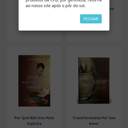
ao nosso site após o pôr do sol.
Encontros
O Batismo do Espírito
Santo
FECHAR
Por Que Não Sou Mais
Transformados Por Seu
Espírita
Amor