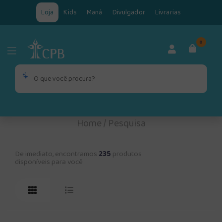
Loja
Kids
Maná
Divulgador
Livrarias
0
Home
/
Pesquisa
De imediato, encontramos
235
produtos
disponíveis para você