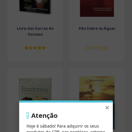
Livre das Garras do
Pão Sobre as Águas
Sucesso
×
Atenção
Hoje é sábado! Para adquirir os seus
produtos da CPB, por gentileza, retorne