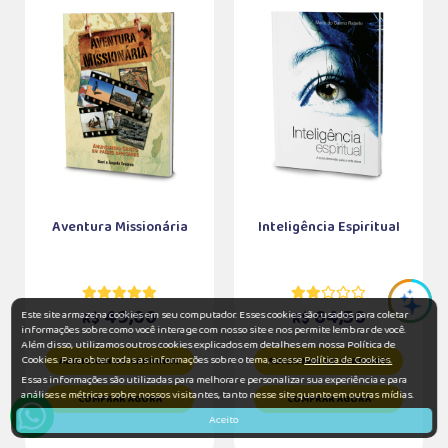
Aventura Missionária
Inteligência Espiritual
49,00
64,50
Este site armazena cookies em seu computador. Esses cookies são usados para coletar
R$
R$
informações sobre como você interage com nosso site e nos permite lembrar de você.
Além disso, utilizamos outros cookies explicados em detalhes em nossa Política de
Cookies. Para obter todas as informações sobre o tema, acesse
Política de Cookies.
ADICIONAR AO CARRINHO
ADICIONAR AO CARRINHO
Essas informações são utilizadas para melhorar e personalizar sua experiência e para
análises e métricas sobre nossos visitantes, tanto nesse site quanto em outras mídias.
COMPRAR AGORA
COMPRAR AGORA
Aceito