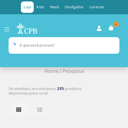
Loja
Kids
Maná
Divulgador
Livrarias
0
Home
/
Pesquisa
De imediato, encontramos
235
produtos
disponíveis para você