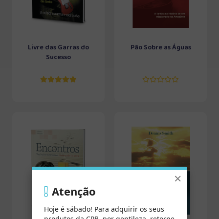
Livre das Garras do
Pão Sobre as Águas
Sucesso
×
Atenção
Hoje é sábado! Para adquirir os seus
produtos da CPB, por gentileza, retorne