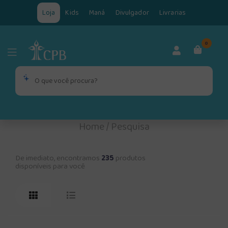
Loja
Kids
Maná
Divulgador
Livrarias
0
Home
/
Pesquisa
De imediato, encontramos
235
produtos
disponíveis para você