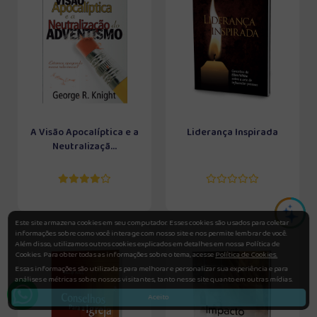
A Visão Apocalíptica e a
Liderança Inspirada
Neutralizaçã...
Este site armazena cookies em seu computador. Esses cookies são usados para coletar
informações sobre como você interage com nosso site e nos permite lembrar de você.
Além disso, utilizamos outros cookies explicados em detalhes em nossa Política de
Cookies. Para obter todas as informações sobre o tema, acesse
Política de Cookies.
Essas informações são utilizadas para melhorar e personalizar sua experiência e para
análises e métricas sobre nossos visitantes, tanto nesse site quanto em outras mídias.
Aceito