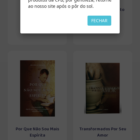
ao nosso site após o pôr do sol.
Encontros
O Batismo do Espírito
Santo
FECHAR
Por Que Não Sou Mais
Transformados Por Seu
Espírita
Amor