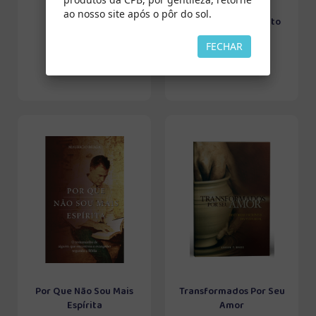
ao nosso site após o pôr do sol.
Encontros
O Batismo do Espírito
Santo
FECHAR
Por Que Não Sou Mais
Transformados Por Seu
Espírita
Amor