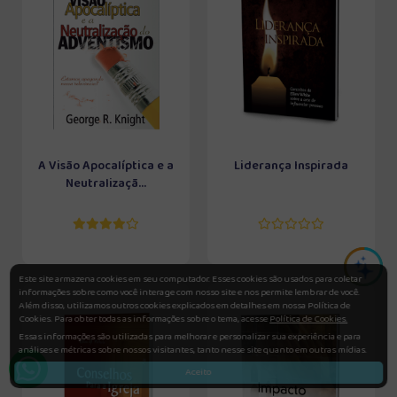
A Visão Apocalíptica e a
Liderança Inspirada
Neutralizaçã...
Este site armazena cookies em seu computador. Esses cookies são usados para coletar
informações sobre como você interage com nosso site e nos permite lembrar de você.
Além disso, utilizamos outros cookies explicados em detalhes em nossa Política de
Cookies. Para obter todas as informações sobre o tema, acesse
Política de Cookies.
Essas informações são utilizadas para melhorar e personalizar sua experiência e para
análises e métricas sobre nossos visitantes, tanto nesse site quanto em outras mídias.
Aceito