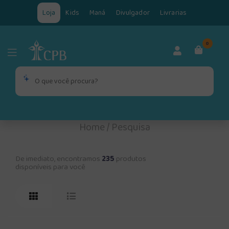
Loja
Kids
Maná
Divulgador
Livrarias
0
Home
/
Pesquisa
De imediato, encontramos
235
produtos
disponíveis para você