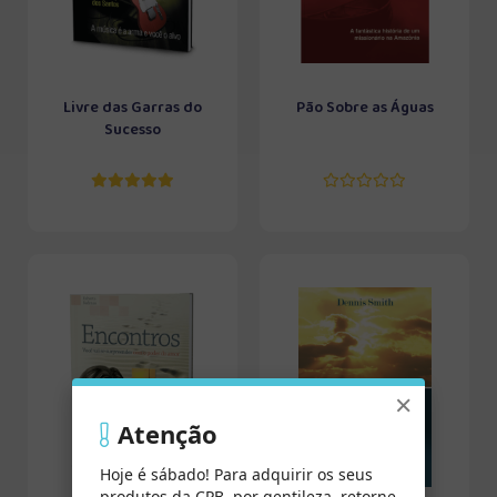
Livre das Garras do
Pão Sobre as Águas
Sucesso
×
Atenção
Hoje é sábado! Para adquirir os seus
produtos da CPB, por gentileza, retorne