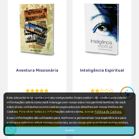
Aventura Missionária
Inteligência Espiritual
49,00
64,50
Este site armazena cookies em seu computador. Esses cookies são usados para coletar
R$
R$
informações sobre como você interage com nosso site e nos permite lembrar de você.
Além disso, utilizamos outros cookies explicados em detalhes em nossa Política de
Cookies. Para obter todas as informações sobre o tema, acesse
Política de Cookies.
ADICIONAR AO CARRINHO
ADICIONAR AO CARRINHO
Essas informações são utilizadas para melhorar e personalizar sua experiência e para
análises e métricas sobre nossos visitantes, tanto nesse site quanto em outras mídias.
COMPRAR AGORA
COMPRAR AGORA
Aceito