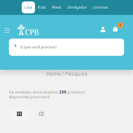
Loja
Kids
Maná
Divulgador
Livrarias
0
Home
/
Pesquisa
De imediato, encontramos
235
produtos
disponíveis para você