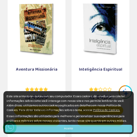
Aventura Missionária
Inteligência Espiritual
49,00
64,50
Este site armazena cookies em seu computador. Esses cookies são usados para coletar
R$
R$
informações sobre como você interage com nosso site e nos permite lembrar de você.
Além disso, utilizamos outros cookies explicados em detalhes em nossa Política de
Cookies. Para obter todas as informações sobre o tema, acesse
Política de Cookies.
ADICIONAR AO CARRINHO
ADICIONAR AO CARRINHO
Essas informações são utilizadas para melhorar e personalizar sua experiência e para
análises e métricas sobre nossos visitantes, tanto nesse site quanto em outras mídias.
COMPRAR AGORA
COMPRAR AGORA
Aceito