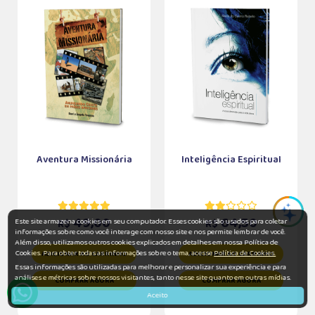
Aventura Missionária
Inteligência Espiritual
49,00
64,50
Este site armazena cookies em seu computador. Esses cookies são usados para coletar
R$
R$
informações sobre como você interage com nosso site e nos permite lembrar de você.
Além disso, utilizamos outros cookies explicados em detalhes em nossa Política de
Cookies. Para obter todas as informações sobre o tema, acesse
Política de Cookies.
ADICIONAR AO CARRINHO
ADICIONAR AO CARRINHO
Essas informações são utilizadas para melhorar e personalizar sua experiência e para
análises e métricas sobre nossos visitantes, tanto nesse site quanto em outras mídias.
COMPRAR AGORA
COMPRAR AGORA
Aceito