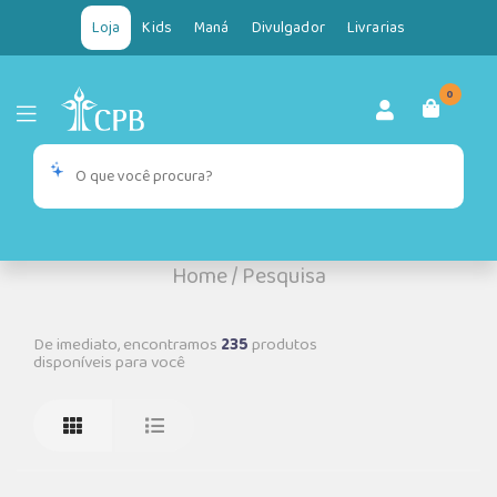
Loja
Kids
Maná
Divulgador
Livrarias
0
Home
/
Pesquisa
De imediato, encontramos
235
produtos
disponíveis para você