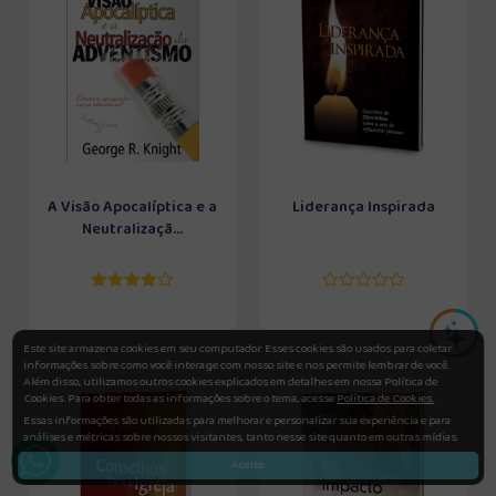
A Visão Apocalíptica e a
Liderança Inspirada
Neutralizaçã...
Este site armazena cookies em seu computador. Esses cookies são usados para coletar
informações sobre como você interage com nosso site e nos permite lembrar de você.
Além disso, utilizamos outros cookies explicados em detalhes em nossa Política de
Cookies. Para obter todas as informações sobre o tema, acesse
Política de Cookies.
Essas informações são utilizadas para melhorar e personalizar sua experiência e para
análises e métricas sobre nossos visitantes, tanto nesse site quanto em outras mídias.
Aceito