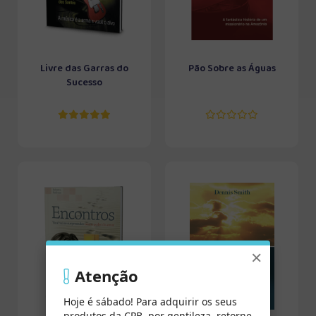
Livre das Garras do
Pão Sobre as Águas
Sucesso
×
Atenção
Hoje é sábado! Para adquirir os seus
produtos da CPB, por gentileza, retorne