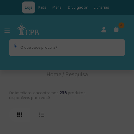
Loja
Kids
Maná
Divulgador
Livrarias
0
Home
/
Pesquisa
De imediato, encontramos
235
produtos
disponíveis para você