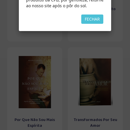
ao nosso site após o pôr do sol.
Encontros
O Batismo do Espírito
Santo
FECHAR
Por Que Não Sou Mais
Transformados Por Seu
Espírita
Amor