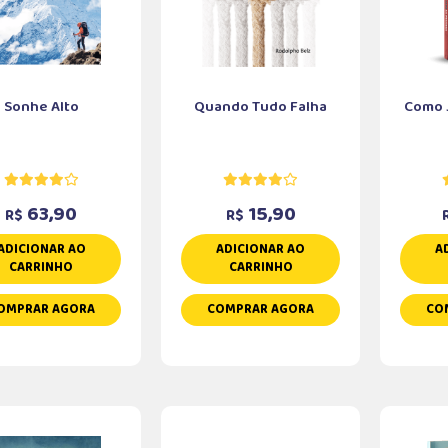
Sonhe Alto
Quando Tudo Falha
Como J
63,90
15,90
R$
R$
ADICIONAR AO
ADICIONAR AO
A
CARRINHO
CARRINHO
OMPRAR AGORA
COMPRAR AGORA
CO