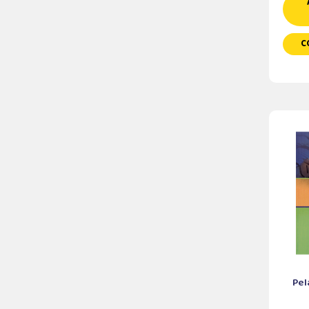
C
Pel