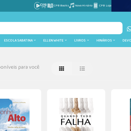
CPB Books
Novo Hinário
CPB Loja
ESCOLA SABATINA
ELLEN WHITE
LIVROS
HINÁRIOS
DEV
oníveis para você