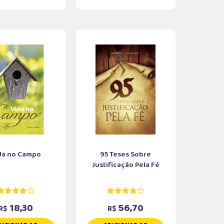
da no Campo
95 Teses Sobre
Justificação Pela Fé
18,30
56,70
R$
R$