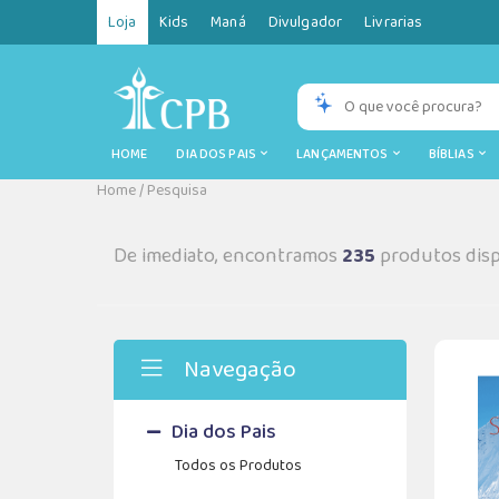
Loja
Kids
Maná
Divulgador
Livrarias
HOME
DIA DOS PAIS
LANÇAMENTOS
BÍBLIAS
Home
/
Pesquisa
De imediato, encontramos
235
produtos disp
Navegação
Dia dos Pais
Todos os Produtos