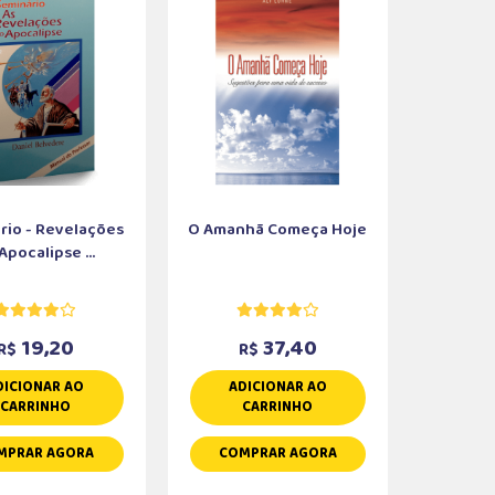
rio - Revelações
O Amanhã Começa Hoje
Apocalipse ...
19,20
37,40
R$
R$
DICIONAR AO
ADICIONAR AO
CARRINHO
CARRINHO
MPRAR AGORA
COMPRAR AGORA