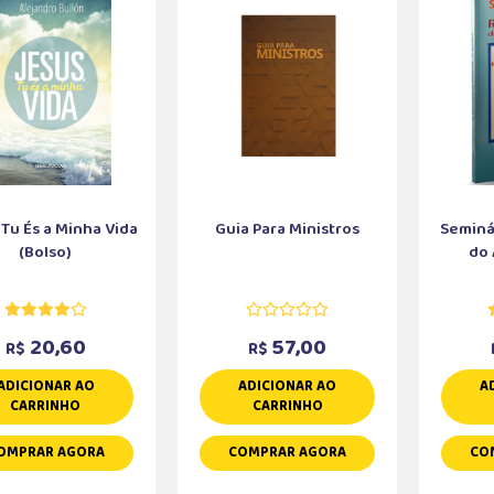
 Tu És a Minha Vida
Guia Para Ministros
Seminá
(Bolso)
do 
20,60
57,00
R$
R$
ADICIONAR AO
ADICIONAR AO
A
CARRINHO
CARRINHO
OMPRAR AGORA
COMPRAR AGORA
CO