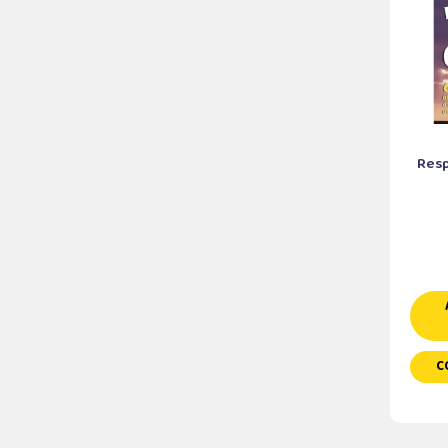
Resp
C