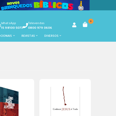
0
WhatsApp
Televendas
15 98100 5073
0800 979 0606
OCIONAIS
REVISTAS
DIVERSOS