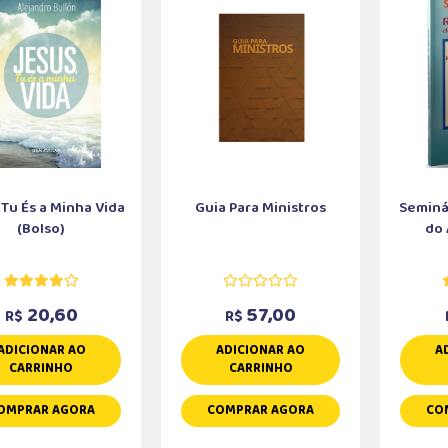
 Tu És a Minha Vida
Guia Para Ministros
Seminá
(Bolso)
do 
20,60
57,00
R$
R$
ADICIONAR AO
ADICIONAR AO
A
CARRINHO
CARRINHO
OMPRAR AGORA
COMPRAR AGORA
CO