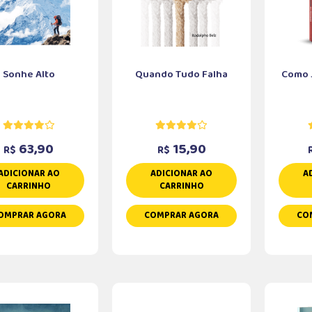
Sonhe Alto
Quando Tudo Falha
Como J
63,90
15,90
R$
R$
ADICIONAR AO
ADICIONAR AO
A
CARRINHO
CARRINHO
OMPRAR AGORA
COMPRAR AGORA
CO