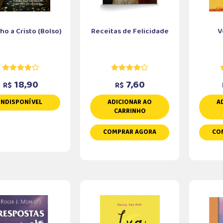
o a Cristo (Bolso)
Receitas de Felicidade
V
18,90
7,60
R$
R$
INDISPONÍVEL
ADICIONAR AO
A
CARRINHO
COMPRAR AGORA
CO