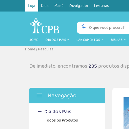
Loja
Kids
Maná
Divulgador
Livrarias
HOME
DIA DOS PAIS
LANÇAMENTOS
BÍBLIAS
Home
/
Pesquisa
De imediato, encontramos
235
produtos disp
Navegação
Dia dos Pais
Todos os Produtos