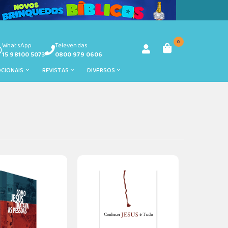
0
WhatsApp
Televendas
15 98100 5073
0800 979 0606
OCIONAIS
REVISTAS
DIVERSOS