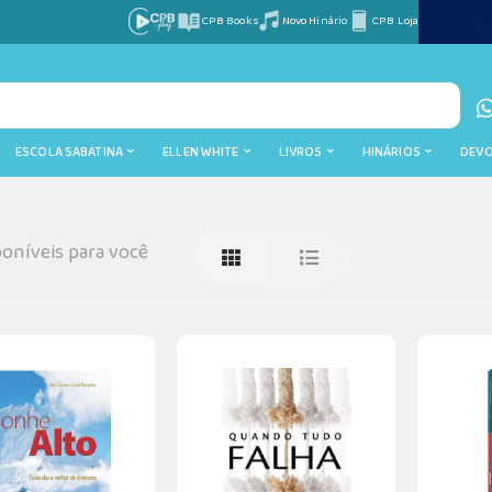
CPB Books
Novo Hinário
CPB Loja
ESCOLA SABATINA
ELLEN WHITE
LIVROS
HINÁRIOS
DEV
oníveis para você