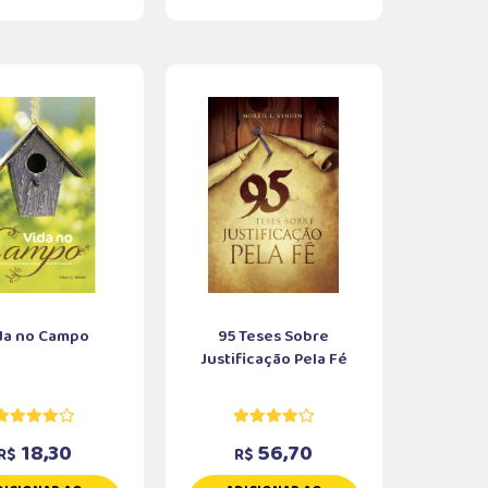
da no Campo
95 Teses Sobre
Justificação Pela Fé
18,30
56,70
R$
R$