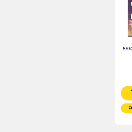
Resp
C