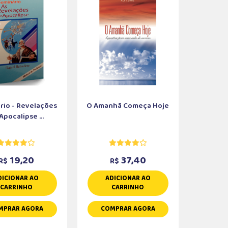
rio - Revelações
O Amanhã Começa Hoje
Apocalipse ...
19,20
37,40
R$
R$
DICIONAR AO
ADICIONAR AO
CARRINHO
CARRINHO
MPRAR AGORA
COMPRAR AGORA