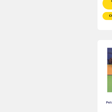
C
Pel