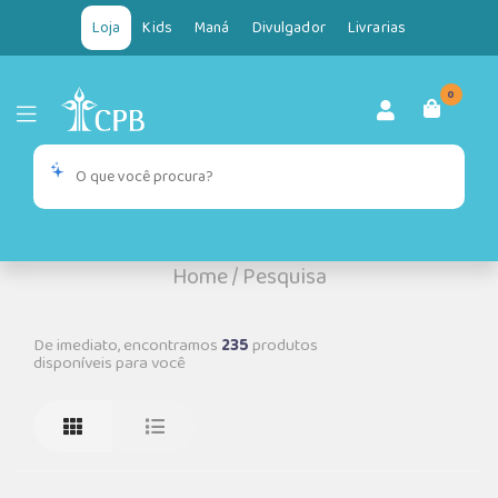
Loja
Kids
Maná
Divulgador
Livrarias
0
Home
/
Pesquisa
De imediato, encontramos
235
produtos
disponíveis para você