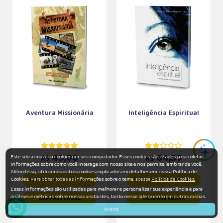
Aventura Missionária
Inteligência Espiritual
49,00
64,50
Este site armazena cookies em seu computador. Esses cookies são usados para coletar
R$
R$
informações sobre como você interage com nosso site e nos permite lembrar de você.
Além disso, utilizamos outros cookies explicados em detalhes em nossa Política de
Cookies. Para obter todas as informações sobre o tema, acesse
Política de Cookies.
ADICIONAR AO CARRINHO
ADICIONAR AO CARRINHO
Essas informações são utilizadas para melhorar e personalizar sua experiência e para
análises e métricas sobre nossos visitantes, tanto nesse site quanto em outras mídias.
COMPRAR AGORA
COMPRAR AGORA
Aceito