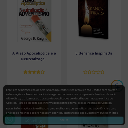
A Visão Apocalíptica e a
Liderança Inspirada
Neutralizaçã...
Este site armazena cookies em seu computador. Esses cookies são usados para coletar
informações sobre como você interage com nosso site e nos permite lembrar de você.
Além disso, utilizamos outros cookies explicados em detalhes em nossa Política de
Cookies. Para obter todas as informações sobre o tema, acesse
Política de Cookies.
Essas informações são utilizadas para melhorar e personalizar sua experiência e para
análises e métricas sobre nossos visitantes, tanto nesse site quanto em outras mídias.
Aceito