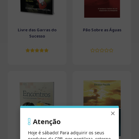
Livre das Garras do
Pão Sobre as Águas
Sucesso
×
Atenção
Hoje é sábado! Para adquirir os seus
produtos da CPB, por gentileza, retorne