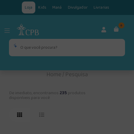
Loja
Kids
Maná
Divulgador
Livrarias
0
Home
/
Pesquisa
De imediato, encontramos
235
produtos
disponíveis para você