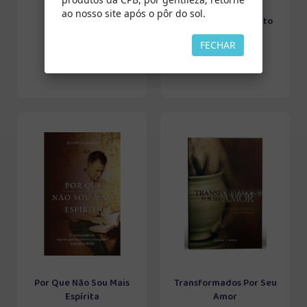
ao nosso site após o pôr do sol.
Encontros
O Batismo do Espírito
Santo
FECHAR
Por Que Não Sou Mais
Transformados Por Seu
Espírita
Amor