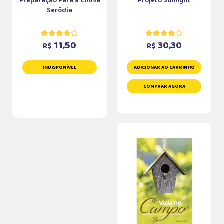
Preparação Para a Chuva
Projeto Sunlight
Serôdia
11,50
30,30
R$
R$
INDISPONÍVEL
ADICIONAR AO CARRINHO
COMPRAR AGORA