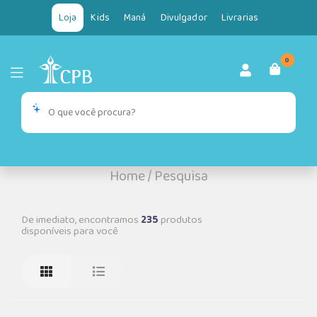
Loja
Kids
Maná
Divulgador
Livrarias
0
Home
/
Pesquisa
De imediato, encontramos
235
produtos
disponíveis para você