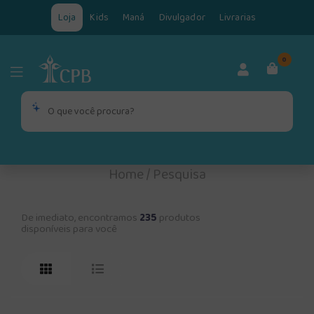
Loja
Kids
Maná
Divulgador
Livrarias
0
Home
/
Pesquisa
De imediato, encontramos
235
produtos
disponíveis para você