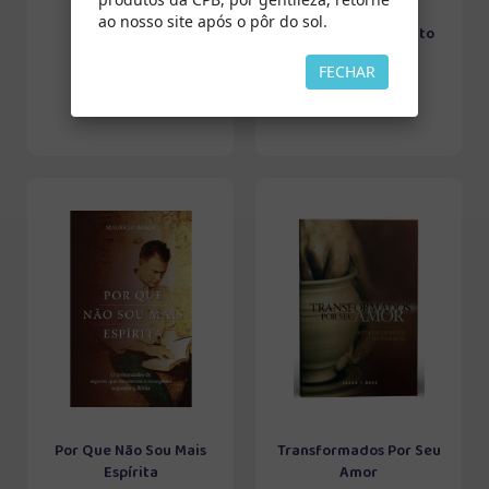
ao nosso site após o pôr do sol.
Encontros
O Batismo do Espírito
Santo
FECHAR
Por Que Não Sou Mais
Transformados Por Seu
Espírita
Amor