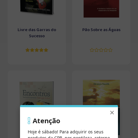
Livre das Garras do
Pão Sobre as Águas
Sucesso
×
Atenção
Hoje é sábado! Para adquirir os seus
produtos da CPB, por gentileza, retorne