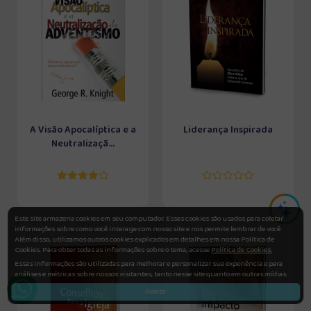
A Visão Apocalíptica e a
Liderança Inspirada
Neutralizaçã...
Este site armazena cookies em seu computador. Esses cookies são usados para coletar
informações sobre como você interage com nosso site e nos permite lembrar de você.
Além disso, utilizamos outros cookies explicados em detalhes em nossa Política de
Cookies. Para obter todas as informações sobre o tema, acesse
Política de Cookies.
Essas informações são utilizadas para melhorar e personalizar sua experiência e para
análises e métricas sobre nossos visitantes, tanto nesse site quanto em outras mídias.
Aceito