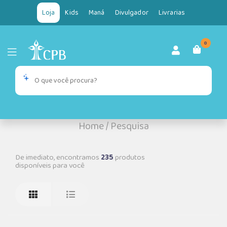
Loja
Kids
Maná
Divulgador
Livrarias
0
Home
/
Pesquisa
De imediato, encontramos
235
produtos
disponíveis para você