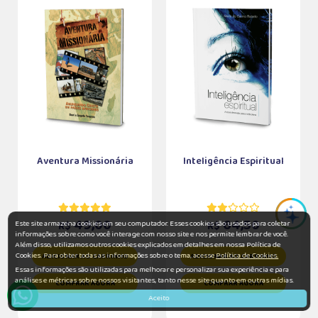
Aventura Missionária
Inteligência Espiritual
49,00
64,50
Este site armazena cookies em seu computador. Esses cookies são usados para coletar
R$
R$
informações sobre como você interage com nosso site e nos permite lembrar de você.
Além disso, utilizamos outros cookies explicados em detalhes em nossa Política de
Cookies. Para obter todas as informações sobre o tema, acesse
Política de Cookies.
ADICIONAR AO CARRINHO
ADICIONAR AO CARRINHO
Essas informações são utilizadas para melhorar e personalizar sua experiência e para
análises e métricas sobre nossos visitantes, tanto nesse site quanto em outras mídias.
COMPRAR AGORA
COMPRAR AGORA
Aceito