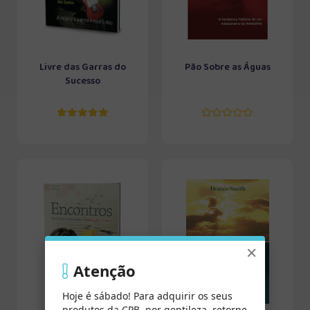
Livre das Garras do
Pão Sobre as Águas
Sucesso
×
Atenção
Hoje é sábado! Para adquirir os seus
produtos da CPB, por gentileza, retorne