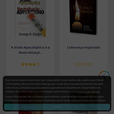
A Visão Apocalíptica e a
Liderança Inspirada
Neutralizaçã...
Este site armazena cookies em seu computador. Esses cookies são usados para coletar
informações sobre como você interage com nosso site e nos permite lembrar de você.
Além disso, utilizamos outros cookies explicados em detalhes em nossa Política de
Cookies. Para obter todas as informações sobre o tema, acesse
Política de Cookies.
Essas informações são utilizadas para melhorar e personalizar sua experiência e para
análises e métricas sobre nossos visitantes, tanto nesse site quanto em outras mídias.
Aceito