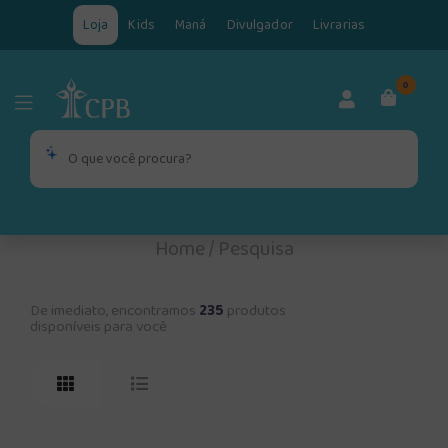
Loja
Kids
Maná
Divulgador
Livrarias
0
Home
/
Pesquisa
De imediato, encontramos
235
produtos
disponíveis para você