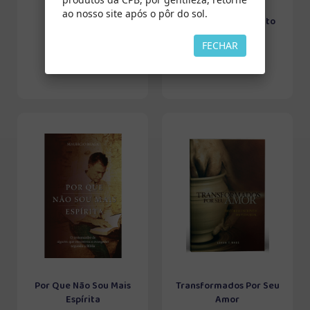
ao nosso site após o pôr do sol.
Encontros
O Batismo do Espírito
Santo
FECHAR
Por Que Não Sou Mais
Transformados Por Seu
Espírita
Amor