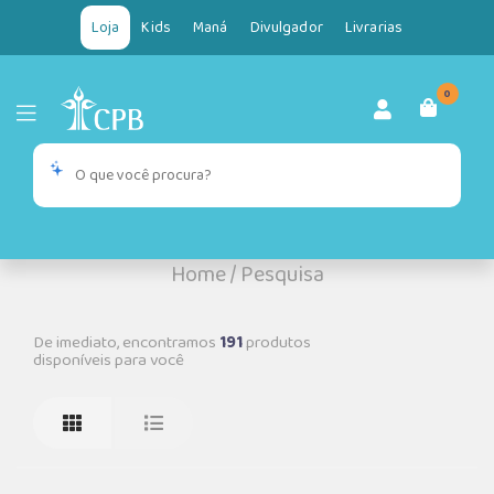
Loja
Kids
Maná
Divulgador
Livrarias
0
Home
/
Pesquisa
De imediato, encontramos
191
produtos
disponíveis para você