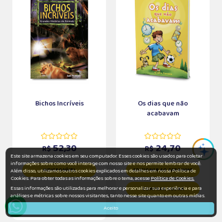
Bichos Incríveis
Os dias que não
acabavam
52,30
24,70
R$
R$
Este site armazena cookies em seu computador. Esses cookies são usados para coletar
informações sobre como você interage com nosso site e nos permite lembrar de você.
INDISPONÍVEL
ADICIONAR AO CARRINHO
Além disso, utilizamos outros cookies explicados em detalhes em nossa Política de
Cookies. Para obter todas as informações sobre o tema, acesse
Política de Cookies.
Essas informações são utilizadas para melhorar e personalizar sua experiência e para
COMPRAR AGORA
análises e métricas sobre nossos visitantes, tanto nesse site quanto em outras mídias.
Aceito