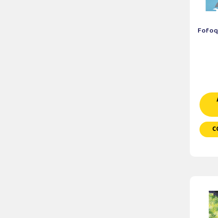
Fofoq
C