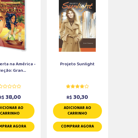
rta na América -
Projeto Sunlight
eção: Gran...
38,00
30,30
R$
R$
DICIONAR AO
ADICIONAR AO
CARRINHO
CARRINHO
MPRAR AGORA
COMPRAR AGORA