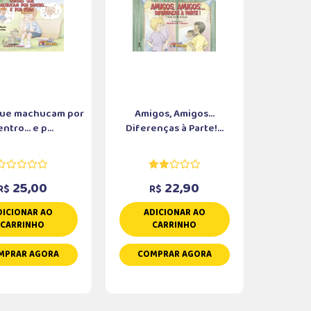
que machucam por
Amigos, Amigos...
ntro... e p...
Diferenças à Parte!...
25,00
22,90
R$
R$
DICIONAR AO
ADICIONAR AO
CARRINHO
CARRINHO
MPRAR AGORA
COMPRAR AGORA