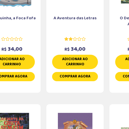
uinha, a Foca Fofa
A Aventura das Letras
O De
34,00
34,00
R$
R$
ADICIONAR AO
ADICIONAR AO
A
CARRINHO
CARRINHO
OMPRAR AGORA
COMPRAR AGORA
CO