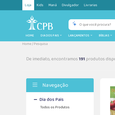
Loja
Kids
Maná
Divulgador
Livrarias
HOME
DIA DOS PAIS
LANÇAMENTOS
BÍBLIAS
Home
/
Pesquisa
De imediato, encontramos
191
produtos dispo
Navegação
Dia dos Pais
Todos os Produtos