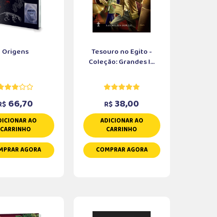
Origens
Tesouro no Egito -
Coleção: Grandes I...
66,70
38,00
R$
R$
DICIONAR AO
ADICIONAR AO
CARRINHO
CARRINHO
MPRAR AGORA
COMPRAR AGORA