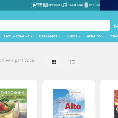
CPB Books
Novo Hinário
CPB Loja
ESCOLA SABATINA
ELLEN WHITE
LIVROS
HINÁRIOS
DEV
níveis para você