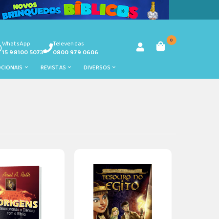
0
WhatsApp
Televendas
15 98100 5073
0800 979 0606
OCIONAIS
REVISTAS
DIVERSOS