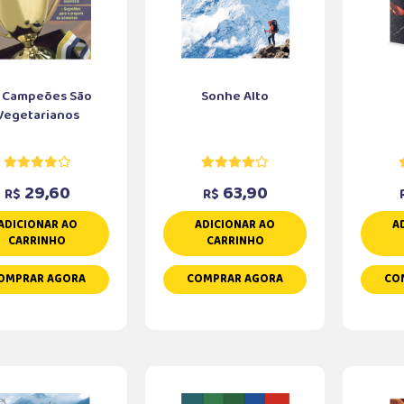
 Campeões São
Sonhe Alto
Vegetarianos
29,60
63,90
R$
R$
ADICIONAR AO
ADICIONAR AO
A
CARRINHO
CARRINHO
OMPRAR AGORA
COMPRAR AGORA
CO