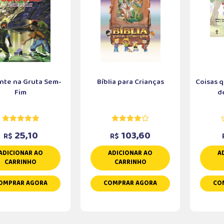
nte na Gruta Sem-
Bíblia para Crianças
Coisas 
Fim
de
25,10
103,60
R$
R$
ADICIONAR AO
ADICIONAR AO
A
CARRINHO
CARRINHO
OMPRAR AGORA
COMPRAR AGORA
CO