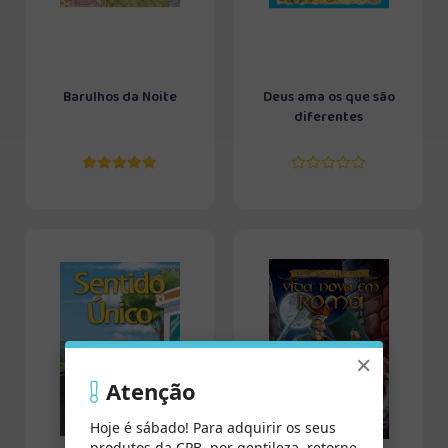
Barulhos da Noite
Deus ama os que são
diferentes
×
Atenção
Hoje é sábado! Para adquirir os seus
produtos da CPB, por gentileza, retorne