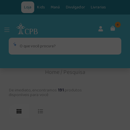
Loja
Kids
Maná
Divulgador
Livrarias
0
Home
/
Pesquisa
De imediato, encontramos
191
produtos
disponíveis para você