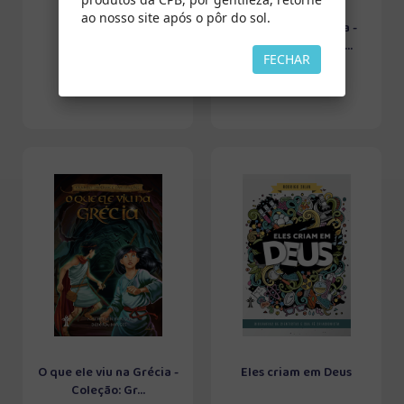
ao nosso site após o pôr do sol.
Sentido Único
Vida nova em Roma -
Coleção: Grandes ...
FECHAR
O que ele viu na Grécia -
Eles criam em Deus
Coleção: Gr...