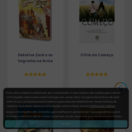
Detetive Zack e os
O Fim do Começo
Segredos na Areia
Este site armazena cookies em seu computador. Esses cookies são usados para coletar
informações sobre como você interage com nosso site e nos permite lembrar de você.
Além disso, utilizamos outros cookies explicados em detalhes em nossa Política de
Cookies. Para obter todas as informações sobre o tema, acesse
Política de Cookies.
Essas informações são utilizadas para melhorar e personalizar sua experiência e para
análises e métricas sobre nossos visitantes, tanto nesse site quanto em outras mídias.
Aceito