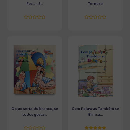
Fez... - S...
Ternura
O que seria do branco, se
Com Palavras Também se
todos gosta...
Brinca...