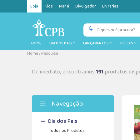
Loja
Kids
Maná
Divulgador
Livrarias
HOME
DIA DOS PAIS
LANÇAMENTOS
BÍBLIAS
Home
/
Pesquisa
De imediato, encontramos
191
produtos dispo
Navegação
Dia dos Pais
Todos os Produtos