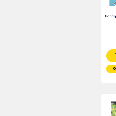
Fofoq
C