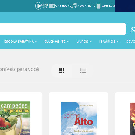
CPB Books
Novo Hinário
CPB Loja
ESCOLA SABATINA
ELLEN WHITE
LIVROS
HINÁRIOS
DEV
níveis para você