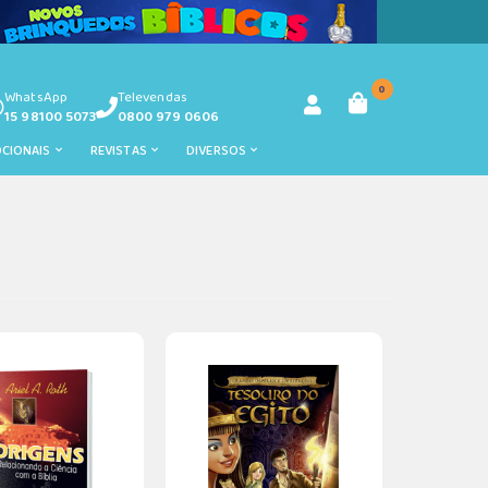
0
WhatsApp
Televendas
15 98100 5073
0800 979 0606
OCIONAIS
REVISTAS
DIVERSOS