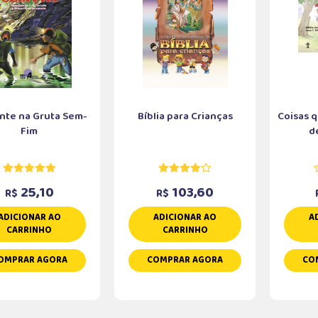
nte na Gruta Sem-
Bíblia para Crianças
Coisas 
Fim
de
25,10
103,60
R$
R$
ADICIONAR AO
ADICIONAR AO
A
CARRINHO
CARRINHO
OMPRAR AGORA
COMPRAR AGORA
CO