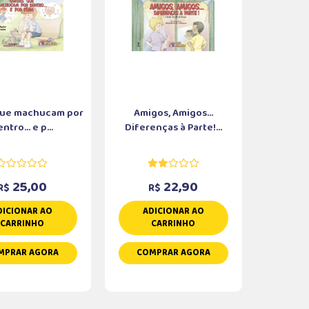
que machucam por
Amigos, Amigos...
ntro... e p...
Diferenças à Parte!...
25,00
22,90
R$
R$
DICIONAR AO
ADICIONAR AO
CARRINHO
CARRINHO
MPRAR AGORA
COMPRAR AGORA