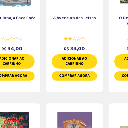
uinha, a Foca Fofa
A Aventura das Letras
O De
34,00
34,00
R$
R$
ADICIONAR AO
ADICIONAR AO
A
CARRINHO
CARRINHO
OMPRAR AGORA
COMPRAR AGORA
CO