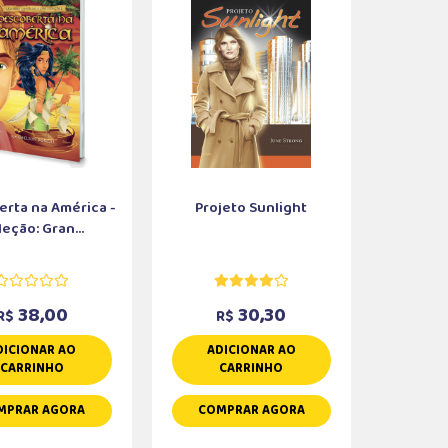
rta na América -
Projeto Sunlight
eção: Gran...
38,00
30,30
R$
R$
DICIONAR AO
ADICIONAR AO
CARRINHO
CARRINHO
MPRAR AGORA
COMPRAR AGORA