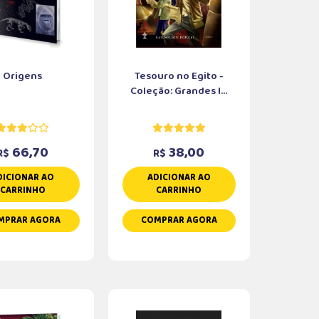
Origens
Tesouro no Egito -
Coleção: Grandes I...
66,70
38,00
R$
R$
DICIONAR AO
ADICIONAR AO
CARRINHO
CARRINHO
MPRAR AGORA
COMPRAR AGORA