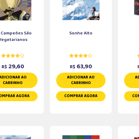
 Campeões São
Sonhe Alto
Vegetarianos
29,60
63,90
R$
R$
ADICIONAR AO
ADICIONAR AO
A
CARRINHO
CARRINHO
OMPRAR AGORA
COMPRAR AGORA
CO