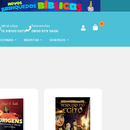
0
WhatsApp
Televendas
15 98100 5073
0800 979 0606
OCIONAIS
REVISTAS
DIVERSOS