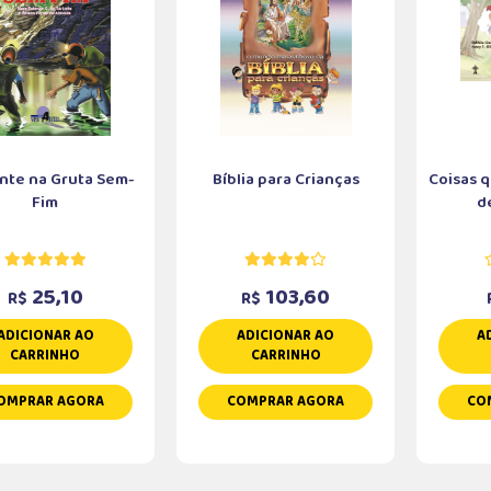
nte na Gruta Sem-
Bíblia para Crianças
Coisas 
Fim
de
25,10
103,60
R$
R$
ADICIONAR AO
ADICIONAR AO
A
CARRINHO
CARRINHO
OMPRAR AGORA
COMPRAR AGORA
CO