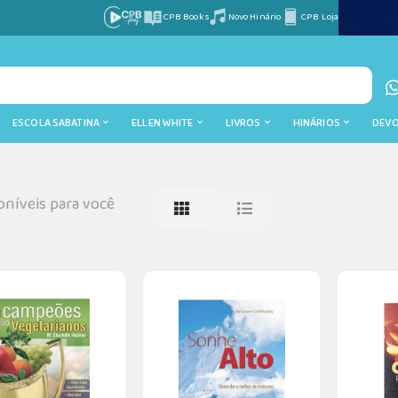
CPB Books
Novo Hinário
CPB Loja
ESCOLA SABATINA
ELLEN WHITE
LIVROS
HINÁRIOS
DEV
níveis para você