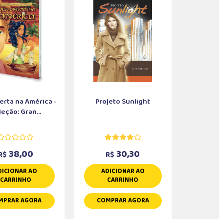
rta na América -
Projeto Sunlight
eção: Gran...
38,00
30,30
R$
R$
DICIONAR AO
ADICIONAR AO
CARRINHO
CARRINHO
MPRAR AGORA
COMPRAR AGORA