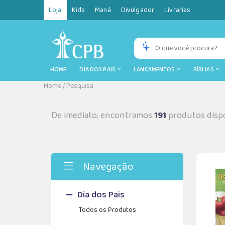
Loja
Kids
Maná
Divulgador
Livrarias
HOME
DIA DOS PAIS
LANÇAMENTOS
BÍBLIAS
Home
/
Pesquisa
De imediato, encontramos
191
produtos dispo
Navegação
Dia dos Pais
Todos os Produtos