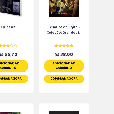
Origens
Tesouro no Egito -
Coleção: Grandes I...
66,70
38,00
R$
R$
DICIONAR AO
ADICIONAR AO
CARRINHO
CARRINHO
MPRAR AGORA
COMPRAR AGORA