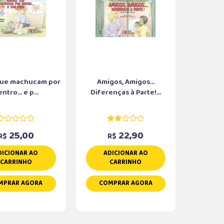
que machucam por
Amigos, Amigos...
ntro... e p...
Diferenças à Parte!...
25,00
22,90
R$
R$
DICIONAR AO
ADICIONAR AO
CARRINHO
CARRINHO
MPRAR AGORA
COMPRAR AGORA