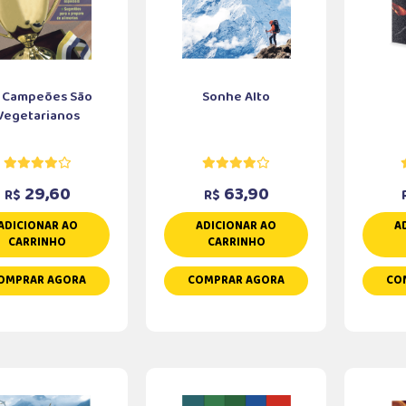
 Campeões São
Sonhe Alto
Vegetarianos
29,60
63,90
R$
R$
ADICIONAR AO
ADICIONAR AO
A
CARRINHO
CARRINHO
OMPRAR AGORA
COMPRAR AGORA
CO