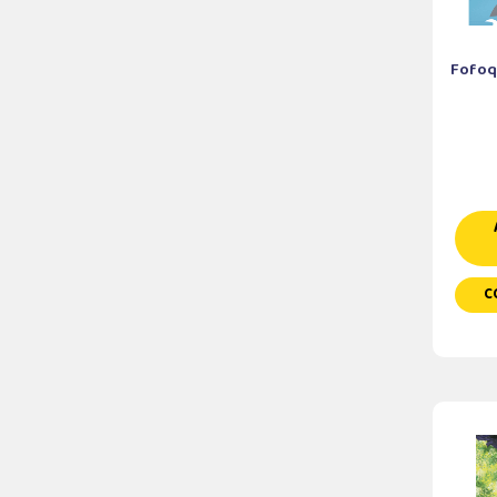
Fofoq
C