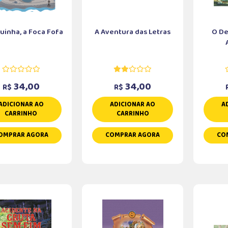
uinha, a Foca Fofa
A Aventura das Letras
O De
34,00
34,00
R$
R$
ADICIONAR AO
ADICIONAR AO
A
CARRINHO
CARRINHO
OMPRAR AGORA
COMPRAR AGORA
CO