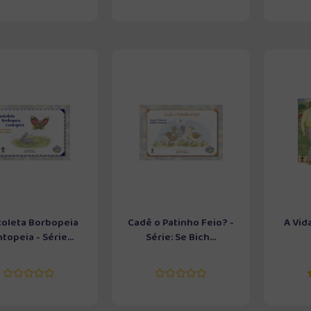
oleta Borbopeia
Cadê o Patinho Feio? -
A Vid
topeia - Série...
Série: Se Bich...