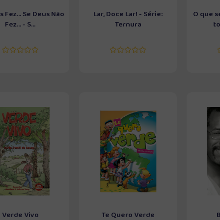
 Fez... Se Deus Não
Lar, Doce Lar! - Série:
O que s
Fez... - S...
Ternura
to
Verde Vivo
Te Quero Verde