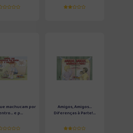
que machucam por
Amigos, Amigos...
ntro... e p...
Diferenças à Parte!...