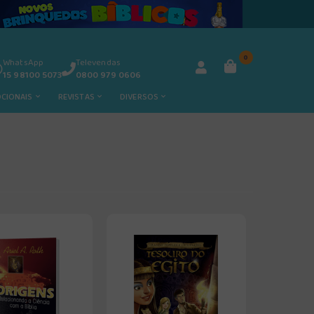
0
WhatsApp
Televendas
15 98100 5073
0800 979 0606
OCIONAIS
REVISTAS
DIVERSOS