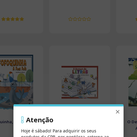
×
Atenção
uinha, a Foca Fofa
A Aventura das Letras
O De
Hoje é sábado! Para adquirir os seus
produtos da CPB, por gentileza, retorne ao