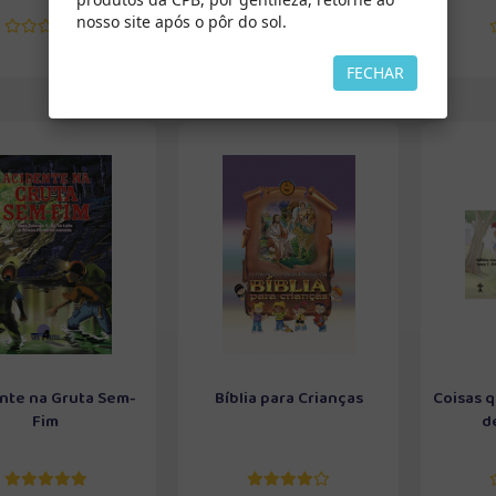
nosso site após o pôr do sol.
FECHAR
nte na Gruta Sem-
Bíblia para Crianças
Coisas 
Fim
de