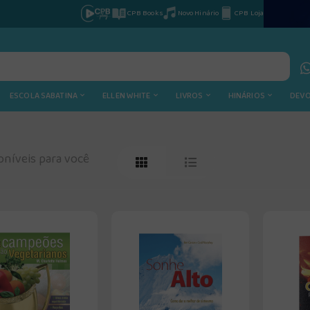
CPB Books
Novo Hinário
CPB Loja
ESCOLA SABATINA
ELLEN WHITE
LIVROS
HINÁRIOS
DEV
níveis para você