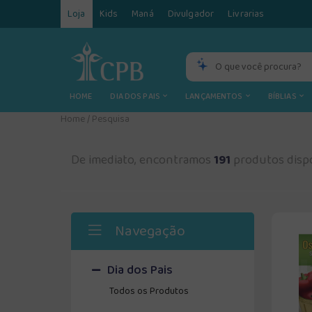
Loja
Kids
Maná
Divulgador
Livrarias
HOME
DIA DOS PAIS
LANÇAMENTOS
BÍBLIAS
Home
/
Pesquisa
De imediato, encontramos
191
produtos dispo
Navegação
Dia dos Pais
Todos os Produtos