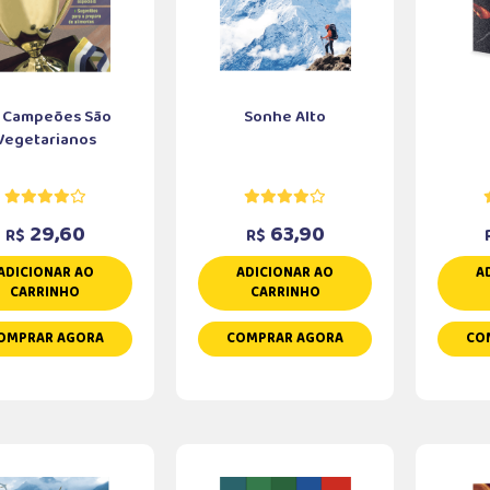
 Campeões São
Sonhe Alto
Vegetarianos
29,60
63,90
R$
R$
ADICIONAR AO
ADICIONAR AO
A
CARRINHO
CARRINHO
OMPRAR AGORA
COMPRAR AGORA
CO