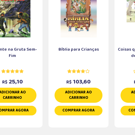
nte na Gruta Sem-
Bíblia para Crianças
Coisas 
Fim
de
25,10
103,60
R$
R$
ADICIONAR AO
ADICIONAR AO
A
CARRINHO
CARRINHO
OMPRAR AGORA
COMPRAR AGORA
CO