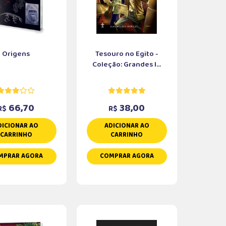
Origens
Tesouro no Egito -
Coleção: Grandes I...
66,70
38,00
R$
R$
DICIONAR AO
ADICIONAR AO
CARRINHO
CARRINHO
MPRAR AGORA
COMPRAR AGORA