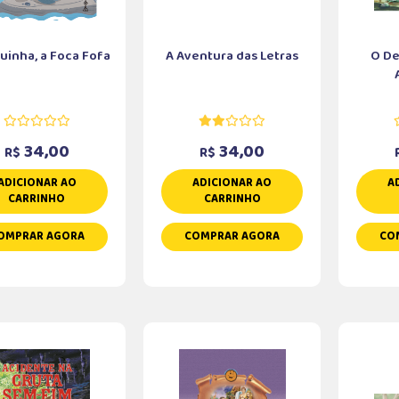
uinha, a Foca Fofa
A Aventura das Letras
O De
34,00
34,00
R$
R$
ADICIONAR AO
ADICIONAR AO
A
CARRINHO
CARRINHO
OMPRAR AGORA
COMPRAR AGORA
CO