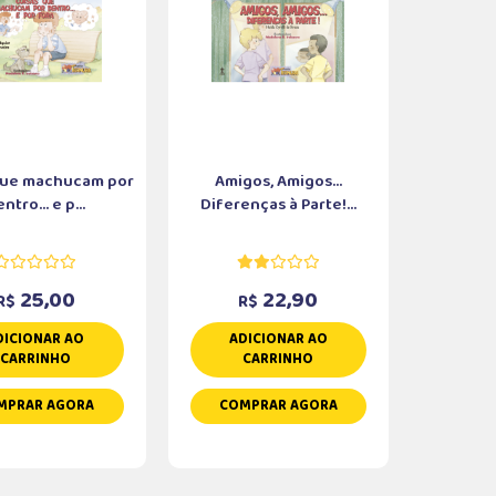
que machucam por
Amigos, Amigos...
ntro... e p...
Diferenças à Parte!...
25,00
22,90
R$
R$
DICIONAR AO
ADICIONAR AO
CARRINHO
CARRINHO
MPRAR AGORA
COMPRAR AGORA