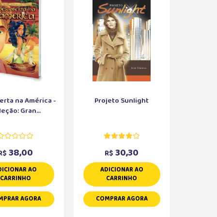
rta na América -
Projeto Sunlight
eção: Gran...
38,00
30,30
R$
R$
DICIONAR AO
ADICIONAR AO
CARRINHO
CARRINHO
MPRAR AGORA
COMPRAR AGORA