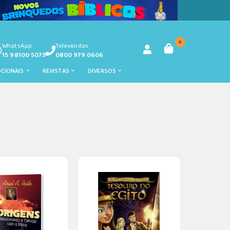
0
WhatsApp
Televendas
15 98100 5073
0800 979 0606
OCIONAIS
REVISTAS
DIVERSOS