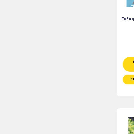
Fofoq
C