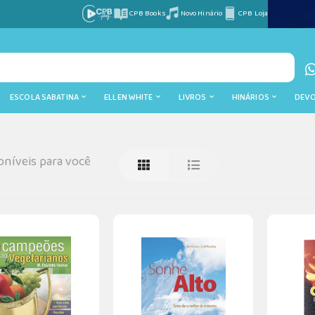
CPB Books
Novo Hinário
CPB Loja
ESCOLA SABATINA
ELLEN WHITE
LIVROS
HINÁRIOS
DEV
níveis para você