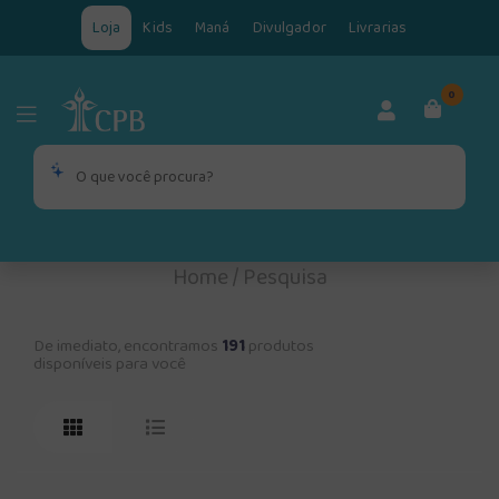
Loja
Kids
Maná
Divulgador
Livrarias
0
Home
/
Pesquisa
De imediato, encontramos
191
produtos
disponíveis para você