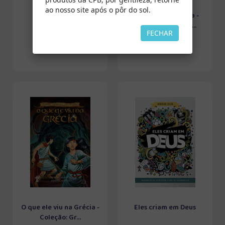
ao nosso site após o pôr do sol.
Sentido Único
Vida nova em Roma -
Coleção: Grandes ...
FECHAR
O que ele viu na Grécia -
Eles criam em Deus
Coleção: Gr...