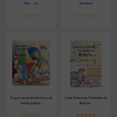
Fez... - S...
Ternura
O que seria do branco, se
Com Palavras Também se
todos gosta...
Brinca...