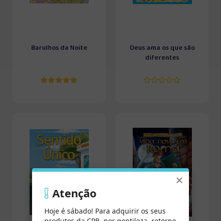
Barulhos da Noite
Deus ama os que são
diferentes
×
Atenção
Hoje é sábado! Para adquirir os seus
produtos da CPB, por gentileza, retorne