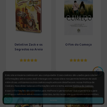
Detetive Zack e os
O Fim do Começo
Segredos na Areia
Este site armazena cookies em seu computador. Esses cookies são usados para coletar
informações sobre como você interage com nosso site e nos permite lembrar de você.
Além disso, utilizamos outros cookies explicados em detalhes em nossa Política de
Cookies. Para obter todas as informações sobre o tema, acesse
Política de Cookies.
Essas informações são utilizadas para melhorar e personalizar sua experiência e para
análises e métricas sobre nossos visitantes, tanto nesse site quanto em outras mídias.
Aceito