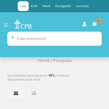
Loja
Kids
Maná
Divulgador
Livrarias
0
Home
/
Pesquisa
De imediato, encontramos
191
produtos
disponíveis para você