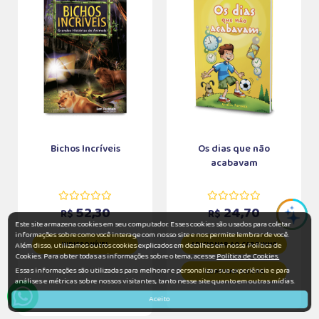
Bichos Incríveis
Os dias que não
acabavam
52,30
24,70
R$
R$
Este site armazena cookies em seu computador. Esses cookies são usados para coletar
informações sobre como você interage com nosso site e nos permite lembrar de você.
INDISPONÍVEL
ADICIONAR AO CARRINHO
Além disso, utilizamos outros cookies explicados em detalhes em nossa Política de
Cookies. Para obter todas as informações sobre o tema, acesse
Política de Cookies.
Essas informações são utilizadas para melhorar e personalizar sua experiência e para
COMPRAR AGORA
análises e métricas sobre nossos visitantes, tanto nesse site quanto em outras mídias.
Aceito